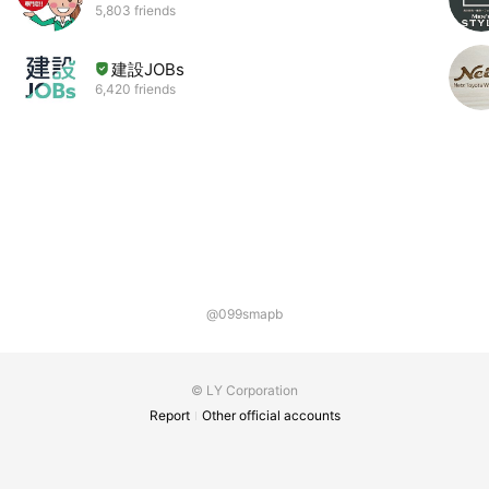
5,803 friends
建設JOBs
6,420 friends
@099smapb
© LY Corporation
Report
Other official accounts