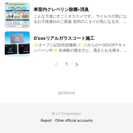
車室内クレベリン除菌•消臭
こんな方達にすごくオススメです。 ウイルスの気にな
るお子様連れのご家族 室内のニオイが気になる方、喫
煙される方 ペットをお乗せになる方 ※ワンボックス、
SUVなど室内空間の広いお車は4,840円になります。
G’zoxリアルガラスコート施工
✨オープン記念特別価格✨ ✨からの〜30%OFFキャ
ンペーン中✨ 未体験の撥水力と、透きとおる輝き。温
度変化に強い被膜が大切なボディを長期間ガードしま
す。 表示金額はSSサイズ(全高が高くない軽自動車) ※
1
最低1泊2日の預かり期間が必要です。
@099ruldr
© LY Corporation
Report
Other official accounts