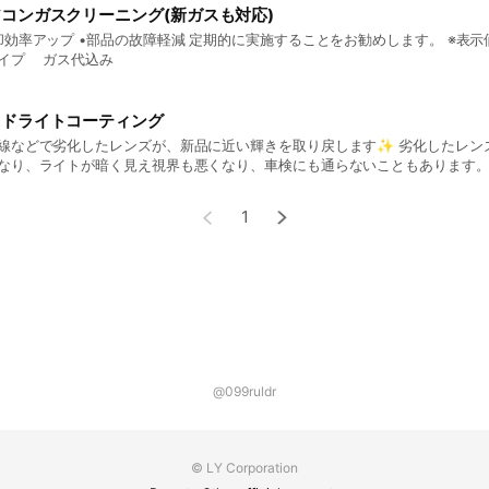
コンガスクリーニング(新ガスも対応)
却効率アップ •部品の故障軽減 定期的に実施することをお勧めします。 ※表
イプ ガス代込み
ッドライトコーティング
などで劣化したレンズが、新品に近い輝きを取り戻します✨ 劣化したレンズは車が古く見える印
なり、ライトが暗く見え視界も悪くなり、車検にも通らないこともあります
をいかがでしょう🤩
1
@099ruldr
© LY Corporation