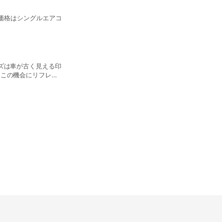
WAKO’S RECS 施工
示価格はシングルエアコ
吸気系、燃焼室は走るほどに、汚れが積もってきます💦 汚
パワーダウンも引き起こします。
エアコン内部洗浄•除菌•消臭
エアコン内部のにおい、カビ、汚
。この機会にリフレッ
オススメします。