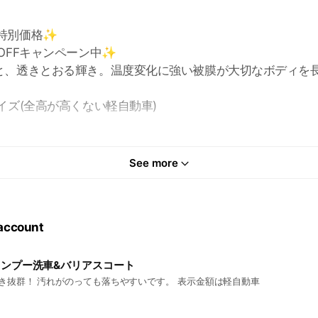
特別価格✨
OFFキャンペーン中✨
と、透きとおる輝き。温度変化に強い被膜が大切なボディを
イズ(全高が高くない軽自動車)
預かり期間が必要です。
See more
 account
ャンプー洗車&バリアスコート
き抜群！ 汚れがのっても落ちやすいです。 表示金額は軽自動車