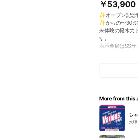
￥53,900
✨オープン記念
✨からの〜30%
未体験の撥水力
す。
表示金額はSSサ
※最低1泊2日の
More from this
シ
水弾