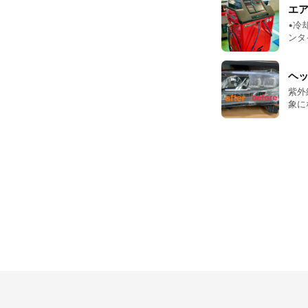
エア
•冷
ンタ
ヘ
紫外線
象に
シュ