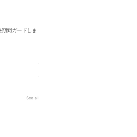
長期間ガードしま
See all
車室内クレベリン除菌•消臭
こんな方達にすごくオススメです。 ウイルスの気になるお子様連れのご家族 室内のニオイが
方、喫煙される方 ペットをお乗せになる方 ※ワンボックス、SUVなど室内空間
なります。