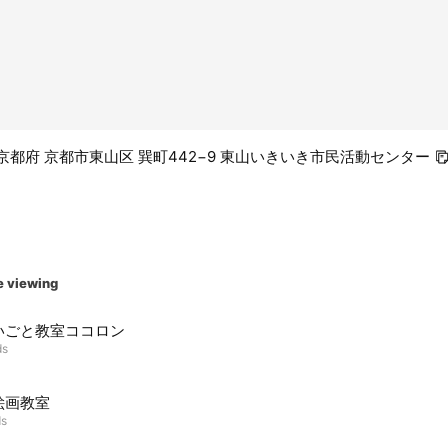
18 京都府 京都市東山区 巽町442−9 東山いきいき市民活動センター
e viewing
いごと教室ココロン
ds
絵画教室
ds