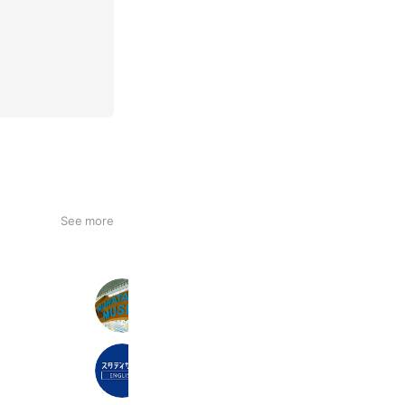
See more
ムラータミュージック
112 friends
スタディサプリENGLISH
122,469 friends