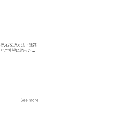
行,右左折方法・進路
などご希望に添った教
庫や駐車場での駐車,
ナーなどのご希望も承
See more