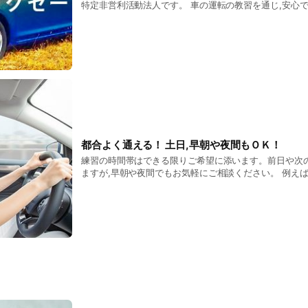
特定非営利活動法人です。 車の運転の教習を通じ,安心
くことを目的としています。
都合よく通える！ 土日,早朝や夜間もＯＫ！
練習の時間帯はできる限りご希望に添います。前日や次
ますが,早朝や夜間でもお気軽にご相談ください。 例えば
後,20時から2時限練習したい』,『早朝6時から7時まで
ご相談も承ります。