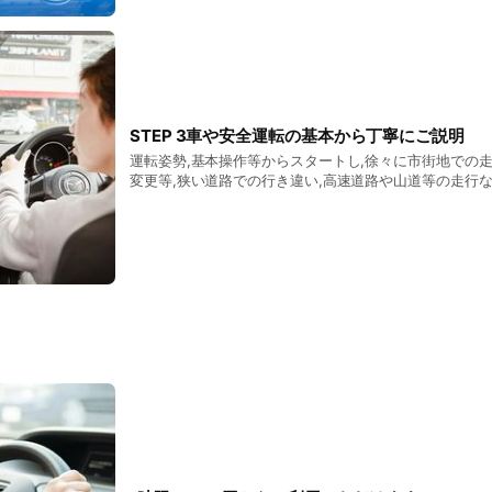
STEP 3車や安全運転の基本から丁寧にご説明
運転姿勢,基本操作等からスタートし,徐々に市街地での走
変更等,狭い道路での行き違い,高速道路や山道等の走行
習をいたします。（必須ではありません） また,自宅の車
給油やドライブスルーの体験,苦情につながらない運転マ
ります。