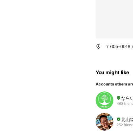
〒605-00
You might like
Accounts others ar
なら
468 frien
北山
252 frien