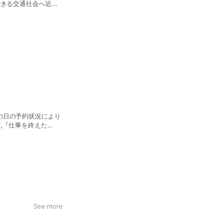
できる交通社会へ近づ
の日の予約状況により
,『仕事を終えた
運転したい』といった
See more