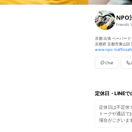
NPO
Friends
1
京都 出張 ペーパード
京都府 京都市東山区 
www.npo-trafficsaf
Chat
定休日・LINE
定休日は不定休
トークや通話で
場合がございま