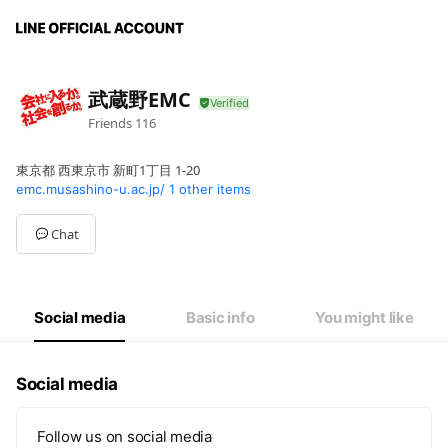
武蔵野EMC
Friends
116
東京都 西東京市 新町1丁目 1-20
emc.musashino-u.ac.jp/
1 other items
Chat
Social media
Basic info
You might like
Social media
Follow us on social media