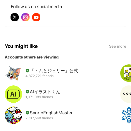
Follow us on social media
You might like
See more
Accounts others are viewing
「トムとジェリー」公式
4,872,721 friends
AIイラストくん
1,071,089 friends
SanrioEnglishMaster
2,517,568 friends