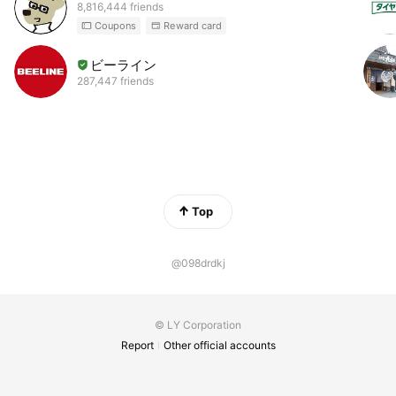
8,816,444 friends
Coupons
Reward card
ビーライン
287,447 friends
Top
@098drdkj
© LY Corporation
Report
Other official accounts