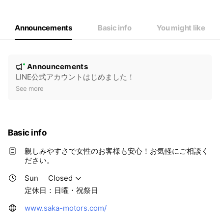
Thu
09:00 - 18:30
Fri
09:00 - 18:30
Sat
09:00 - 17:30
Announcements
Basic info
You might like
定休日：日曜・祝祭日
N
Announcements
New
o
LINE公式アカウントはじめました！
t
See more
i
c
e
Basic info
親しみやすさで女性のお客様も安心！お気軽にご相談く
ださい。
Sun
Closed
定休日：日曜・祝祭日
www.saka-motors.com/