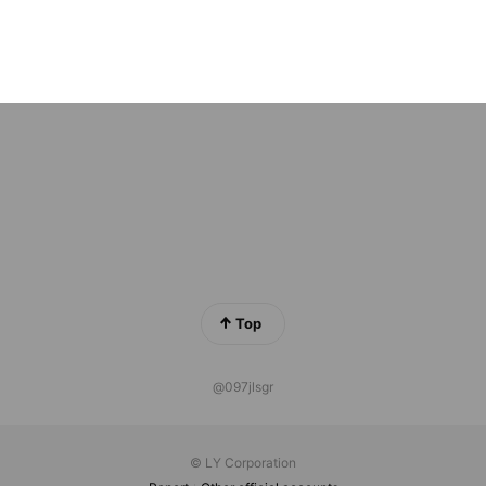
 friends
社NEXSIA
ds
Top
@097jlsgr
© LY Corporation