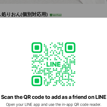
し処りおん(個別対応用)
32
アカウント200迄
丁目3-24 アンジュ栄904号
Posts
e viewing
さ代行
ds
Scan the QR code to add as a friend on LINE
Open your LINE app and use the in-app QR code reader.
美容クリニック