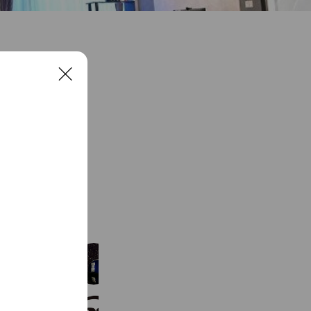
C
l
o
s
e
See more
冨士代行
194 friends
鳴海カントリークラブ