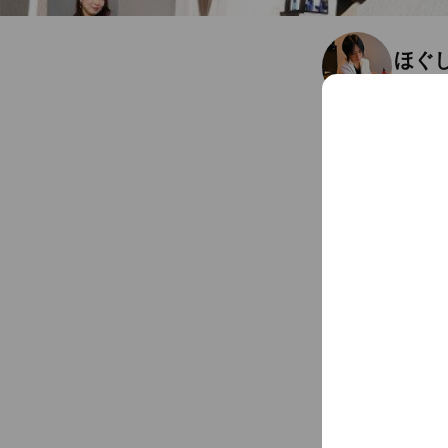
ほぐ
Friends
1
24時間営業/2つ目の
愛知県 名古屋市中区 1
Chat
You might like
Accounts others ar
ちく
738 frien
湘南