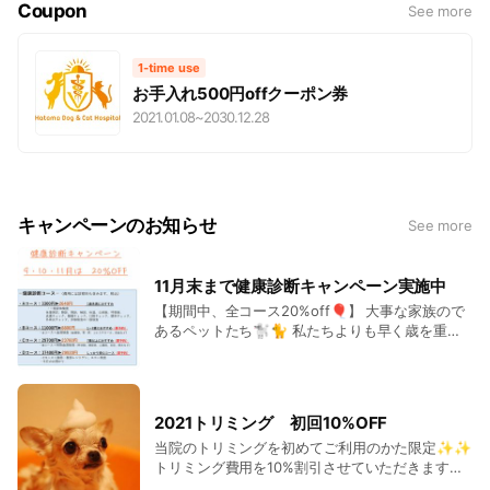
Coupon
See more
1-time use
お手入れ500円offクーポン券
2021.01.08
~
2030.12.28
キャンペーンのお知らせ
See more
11月末まで健康診断キャンペーン実施中
【期間中、全コース20%off🎈】 大事な家族ので
あるペットたち🐩🐈 私たちよりも早く歳を重ね
る家族の健康を守るために、最低でも1年に1回の
健康診断を推奨します👨‍⚕️ 元気であることを確かめ
るためにも大事です😌 病気の早期発見、早期治療
を心がけましょう😊✨
2021トリミング 初回10%OFF
当院のトリミングを初めてご利用のかた限定✨✨
トリミング費用を10%割引させていただきます🛁
この機会に、スキンケアの事も考えている当院で