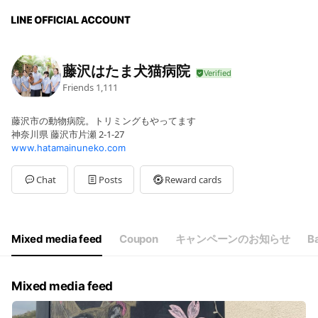
藤沢はたま犬猫病院
Friends
1,111
藤沢市の動物病院。トリミングもやってます
神奈川県 藤沢市片瀬 2-1-27
www.hatamainuneko.com
Chat
Posts
Reward cards
Mixed media feed
Coupon
キャンペーンのお知らせ
Ba
Mixed media feed