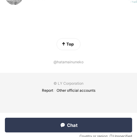
Top
@hatamainuneko
© LY Corporation
Report
Other official accounts
Chat
Country or region:
Unspecified