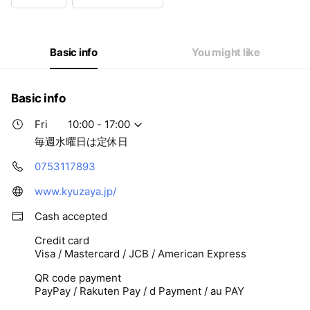
Wed
Closed
Thu
10:00 - 17:00
Fri
10:00 - 17:00
Sat
10:00 - 17:00
Basic info
You might like
毎週水曜日は定休日
Basic info
Fri
10:00 - 17:00
毎週水曜日は定休日
0753117893
www.kyuzaya.jp/
Cash accepted
Credit card
Visa / Mastercard / JCB / American Express
QR code payment
PayPay / Rakuten Pay / d Payment / au PAY