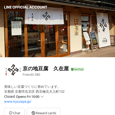
京の地豆腐 久在屋
Friends
580
美味しい豆腐づくりに努めています。
京都府 京都市右京区 西京極北大入町132
Closed
Opens Fri 10:00
www.kyuzaya.jp/
Sun
10:00 - 17:00
Mon
10:00 - 17:00
Tue
10:00 - 17:00
Chat
Reward cards