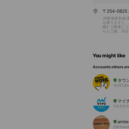
〒254-082
JR東海道本線
を降りますと、
橋】で降車して
ちら三階、30
You might like
Accounts others ar
タウ
16,167,95
マイ
110,102 f
amber
259 frien