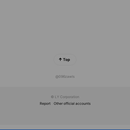
Top
@096zawls
© LY Corporation
Report
Other official accounts