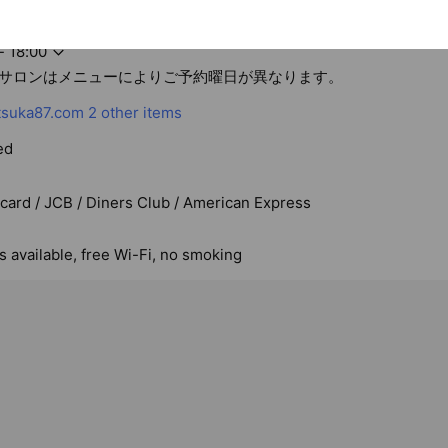
が最高の笑顔で自分らしく在るために存在するサロン
- 18:00
当サロンはメニューによりご予約曜日が異なります。
tsuka87.com
2 other items
ed
rcard / JCB / Diners Club / American Express
s available, free Wi-Fi, no smoking