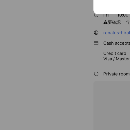
すべての女性
Fri
10:00 
⚠️要確認 
renatus-hira
Cash accept
Credit card
Visa / Maste
Private room