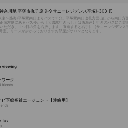
5 神奈川県 平塚市撫子原 9-9 サニーレジデンス平塚I-303
(東京〜熱海)平塚駅南口よりバスで11分。平塚駅南口改札方面出口から南口方
正面左側にあるバス停から【大磯駅行きもしくは西海岸】行きのバスにご乗
いただき、１つ目の角を右折します。直進すると右手に【サニーレジデンス平
3号室、リースが掛かっておりますお部屋がサロンとなります。
e viewing
ンワーク
4 friends
ナビ医療福祉エージェント【連絡用】
riends
 lux
ds