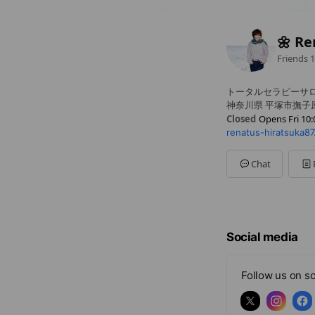
🌼 R
Friends
1
トータルセラピーサロ
神奈川県 平塚市撫子原 
Closed
Opens Fri 10:
renatus-hiratsuka8
Sun
Closed
Mon
Closed
Tue
10:00 - 18:00
Chat
Wed
Closed
Thu
10:00 - 18:00
Fri
10:00 - 18:00
Sat
14:00 - 18:00
⚠️要確認 当サロン
Social media
Follow us on so