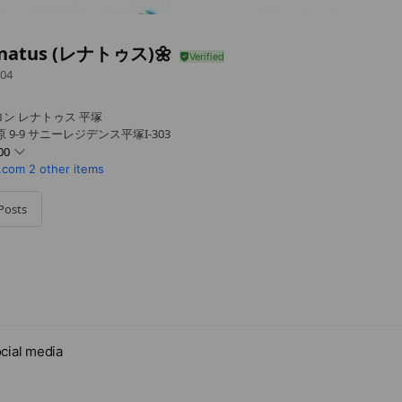
enatus (レナトゥス)🌼
04
ン レナトゥス 平塚
9-9 サニーレジデンス平塚I-303
00
7.com
2 other items
Posts
はメニューによりご予約曜日が異なります。
cial media