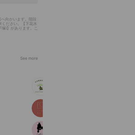
面へ向かいます。階段
車ください。【下花水
塚I】があります。こ
See more
山口獣医科病院【神奈川県大和市】
4,377 friends
Coupons
uru.hair
227 friends
わんわんスタイルANNE
1,352 friends