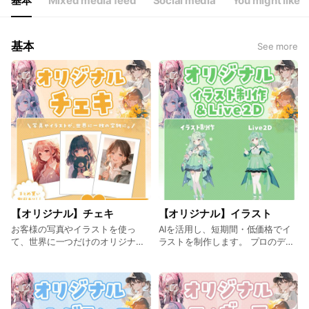
基本
Mixed media feed
Social media
You might like
基本
See more
【オリジナル】チェキ
【オリジナル】イラスト
お客様の写真やイラストを使っ
AIを活用し、短期間・低価格でイ
て、世界に一つだけのオリジナル
ラストを制作します。 プロのデザ
チェキプリントを制作していま
イナーが監修し、必要に応じて手
す。
直しも行います。