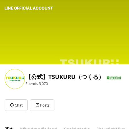
【公式】TSUKURU（つくる）
Friends
3,070
Chat
Posts