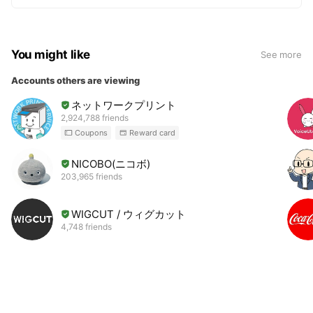
You might like
See more
Accounts others are viewing
ネットワークプリント
2,924,788 friends
Coupons
Reward card
NICOBO(ニコボ)
203,965 friends
WIGCUT / ウィグカット
4,748 friends