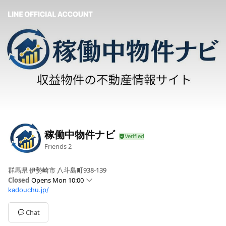
稼働中物件ナビ
Friends
2
群馬県 伊勢崎市 八斗島町938-139
Closed
Opens Mon 10:00
kadouchu.jp/
Sun
Closed
Mon
10:00 - 17:00
Tue
10:00 - 17:00
Chat
Wed
10:00 - 17:00