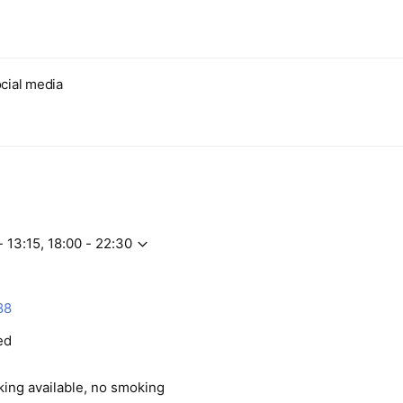
cial media
- 13:15, 18:00 - 22:30
88
ed
king available, no smoking