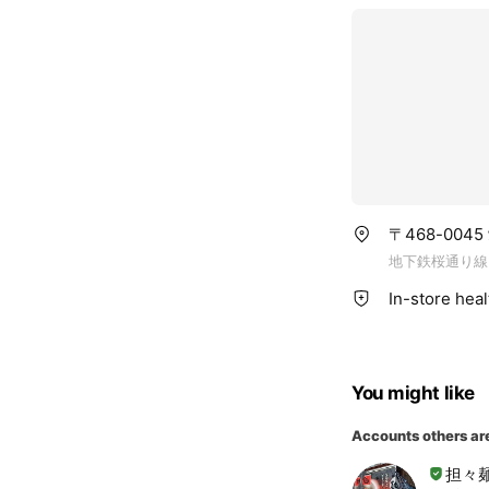
〒468-00
地下鉄桜通り線
In-store hea
You might like
Accounts others ar
担々