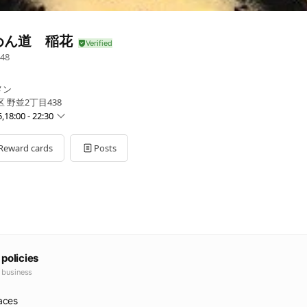
めん道 稲花
48
メン
 野並2丁目438
5,18:00 - 22:30
0 - 22:30
Reward cards
Posts
 - 22:30
- 22:30
0 - 22:30
 - 22:30
 - 22:30
 policies
e business
faces