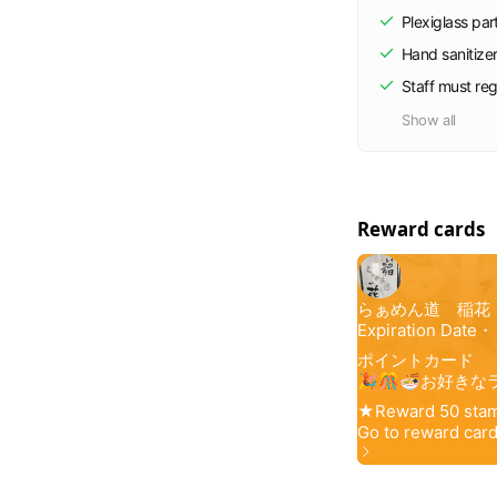
Plexiglass part
Hand sanitize
Staff must re
Show all
Reward cards