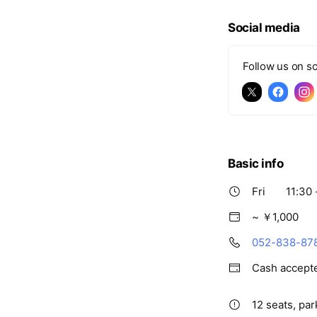
Social media
Follow us on so
Basic info
Fri
11:30 
~ ￥1,000
052-838-87
Cash accept
12 seats, par