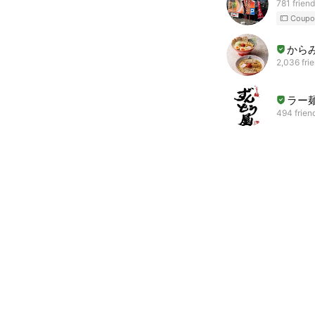
781 frien
Coupo
から
2,036 fri
ラー
494 frien