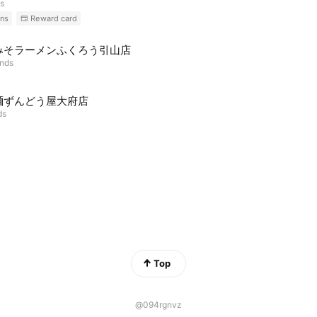
ds
ns
Reward card
みそラーメンふくろう引山店
ends
麺ずんどう屋大府店
ds
Top
@094rgnvz