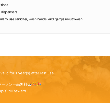
itions
r dispensers
gularly use sanitizer, wash hands, and gargle mouthwash