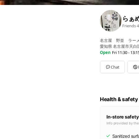
らぁ
Friends
4
名古屋 野並 ラー
愛知県 名古屋市天白区
Open
Fri 11:30 - 13:1
Sun
11:30 - 13:15
Mon
11:30 - 13:15,18:0
Chat
Tue
11:30 - 13:15,18:00
Wed
11:30 - 13:15,18: 
Thu
11:30 - 13:15,18:0
Fri
11:30 - 13:15,18:00
Sat
11:30 - 13:15,18:00
Health & safety
In-store safety
Info provided by th
Sanitized sur