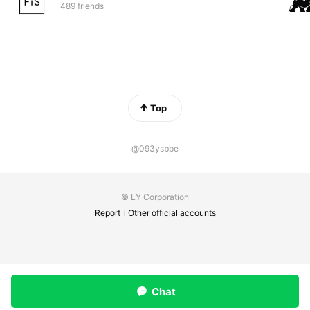
489 friends
Top
@093ysbpe
© LY Corporation
Report
Other official accounts
Chat