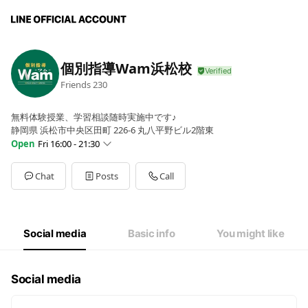
個別指導Wam浜松校
Friends
230
無料体験授業、学習相談随時実施中です♪
静岡県 浜松市中央区田町 226-6 丸八平野ビル2階東
Open
Fri 16:00 - 21:30
Sun
Closed
Mon
16:00 - 21:30
Chat
Posts
Call
Tue
16:00 - 21:30
Wed
16:00 - 21:30
Thu
16:00 - 21:30
Fri
16:00 - 21:30
Social media
Basic info
You might like
Sat
12:00 - 19:00
STEMON授業日(平日)は15:30〜、週末は変更あり
Social media