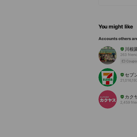
You might like
Accounts others ar
川根
263 frien
Coupo
セブ
21,016,19
カク
2,459 fri