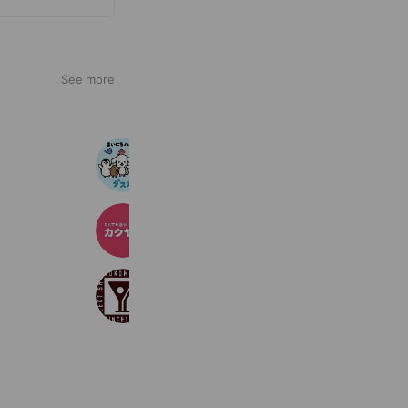
See more
ダスキン岡津支店
725 friends
カクヤス 磯子店
645 friends
酒 横溝
2,281 friends