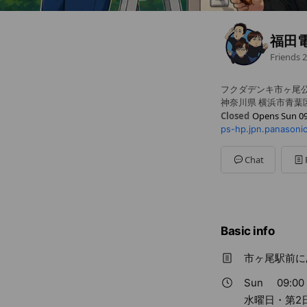
福田
Friends
2
フクダデンキ市ヶ尾
神奈川県 横浜市青葉区 
Closed
Opens Sun 09
ps-hp.jpn.panasoni
Sun
09:00 - 18:00
Mon
09:00 - 18:00
Tue
09:00 - 18:00
Chat
Wed
Closed
Thu
09:00 - 18:00
Fri
09:00 - 18:00
Sat
09:00 - 18:00
水曜日・第2日曜日定
Basic info
市ヶ尾駅前に
Sun
09:00 
水曜日・第2