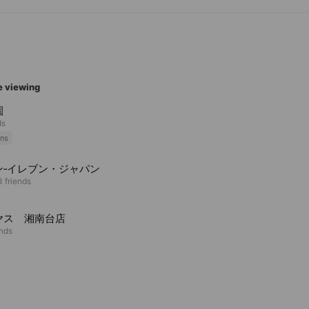
e viewing
園
ds
ns
ン‐イレブン・ジャパン
3 friends
ヤス 湘南台店
ends