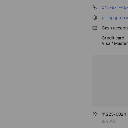
045-971-46
ps-hp.jpn.p
Cash accept
Credit card
Visa / Maste
〒225-002
市が尾駅