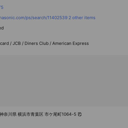
75
anasonic.com/ps/search/11402539
2 other items
ed
rcard / JCB / Diners Club / American Express
4 神奈川県 横浜市青葉区 市ケ尾町1064-5