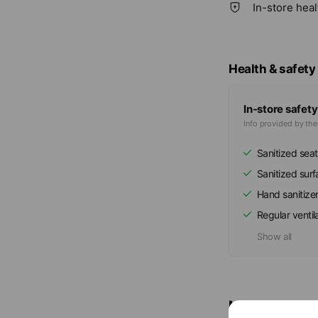
In-store hea
Health & safety
In-store safety
Info provided by th
Sanitized seat
Sanitized sur
Hand sanitize
Regular ventil
Show all
Mixed media fe