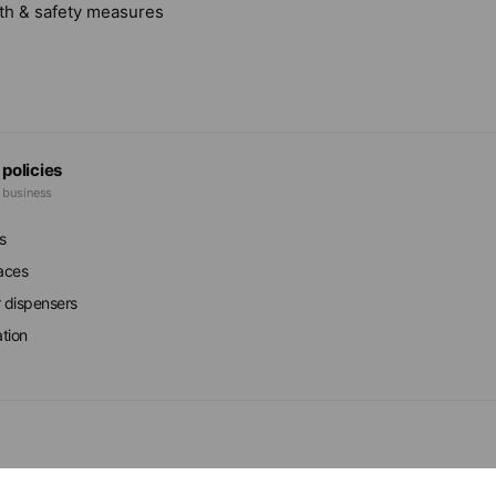
lth & safety measures
 policies
e business
s
faces
r dispensers
ation
ed