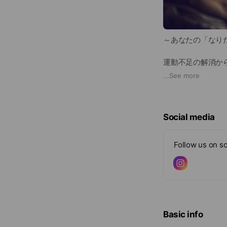
～あなたの「なり
運動不足の解消か
づけるパーソナル
...
See more
経験豊富なトレー
心して通える、完
Social media
Follow us on so
Basic info