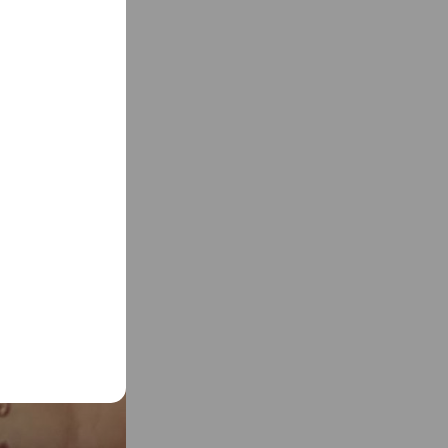
l
o
運動能力・集中力・
s
e
ます。