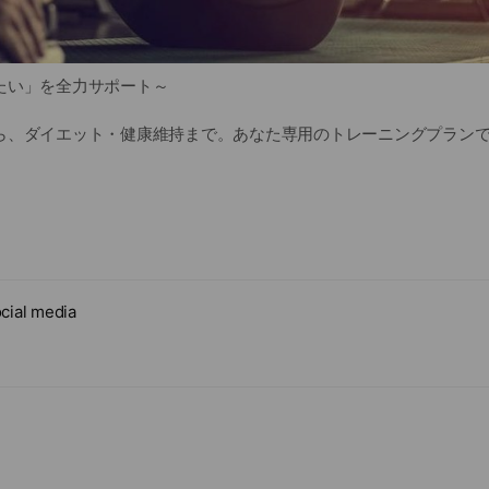
たい」を全力サポート～
ら、ダイエット・健康維持まで。あなた専用のトレーニングプラン
ジムです。
ナーが、目標や体力に合わせて無理のないプログラムをご提案。運
全個別指導の環境で、確かな変化を実感してください。
cial media