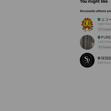
You might like
Accounts others ar
エコ
1,883 frie
Coupo
PUR
1,493 fri
Coupo
韓国肌
369 frien