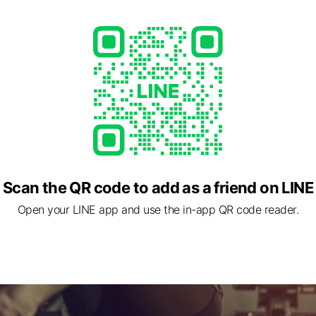
〜6歳の未就学児を対象に、体を動かす楽しさを通じて、基礎体力・
。
う達成感を大切に、一人ひとりのペースに合わせた指導を行ってい
Scan the QR code to add as a friend on LINE
Open your LINE app and use the in-app QR code reader.