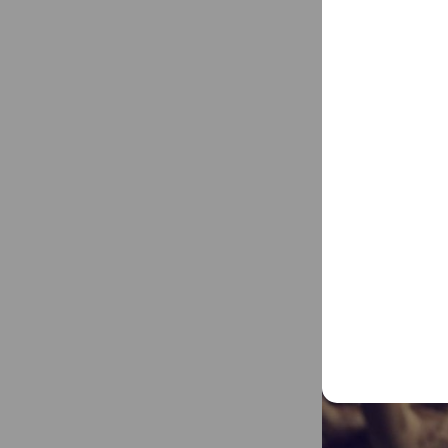
当教室では、3歳
協調性を育みます
...
See more
「できた！」とい
パーソナルジム