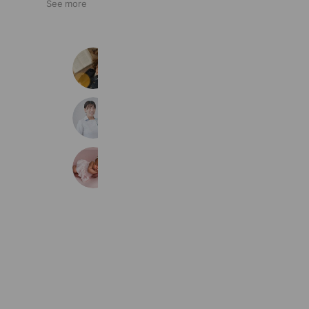
See more
スタジオコフレ有松STUDIO
722 friends
ベビーマッサージ教室 Soel
174 friends
Manuka Terrace
637 friends