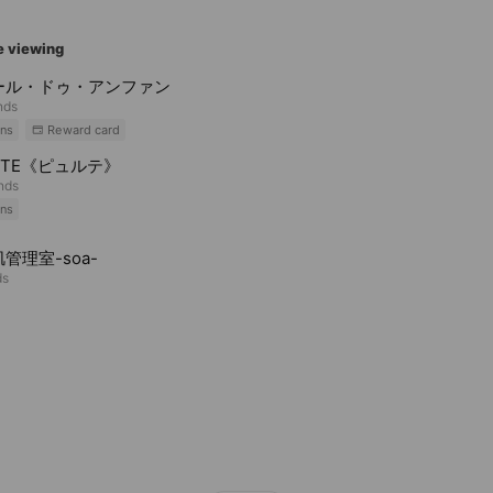
e viewing
ール・ドゥ・アンファン
nds
ns
Reward card
ETE《ピュルテ》
ends
ns
管理室-soa-
ds