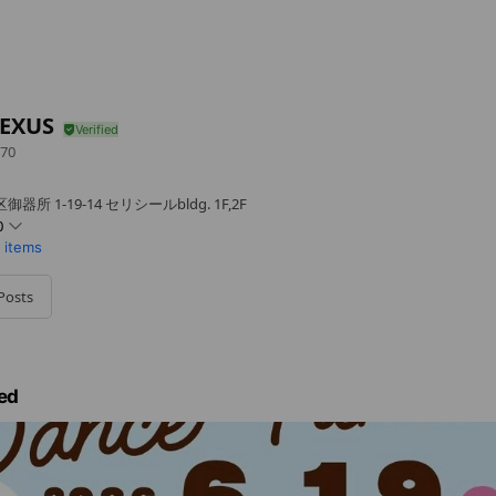
NEXUS
70
 1-19-14 セリシールbldg. 1F,2F
0
r items
Posts
ed
 / 土曜日は隔週でお休みです。