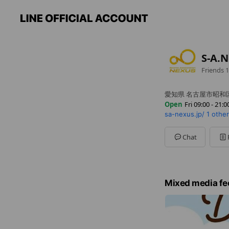
S-A.
Friends
1
愛知県 名古屋市昭和区御器所
Open
Fri 09:00 - 21:0
sa-nexus.jp/
1 othe
Sun
Closed
Mon
09:00 - 21:00
Tue
09:00 - 21:00
Chat
Wed
09:00 - 21:00
Thu
09:00 - 21:00
Fri
09:00 - 21:00
Sat
09:00 - 18:00
Mixed media fe
定休日：日曜・祝日