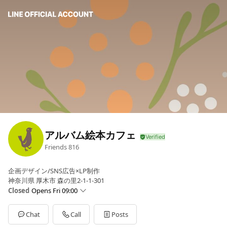
アルバム絵本カフェ
Friends
816
企画デザイン/SNS広告×LP制作
神奈川県 厚木市 森の里2-1-1-301
Closed
Opens Fri 09:00
Sun
Closed
Mon
09:00 - 18:00
Chat
Call
Posts
Tue
09:00 - 18:00