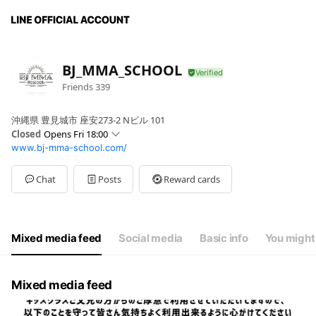
BJ_MMA_SCHOOL
Friends
339
沖縄県 豊見城市 座安273-2 Nビル 101
Closed
Opens Fri 18:00
www.bj-mma-school.com/
Sun
00:00 - 00:00,00:00 - 00:00
Mon
18:00 - 22:00
Tue
18:00 - 22:30
Chat
Posts
Reward cards
Wed
18:00 - 22:30
Thu
18:00 - 22:30
Fri
18:00 - 22:00
Sat
19:30 - 21:00
Mixed media feed
Social media
Basic info
You might 
日＆祝日は休館。
Mixed media feed