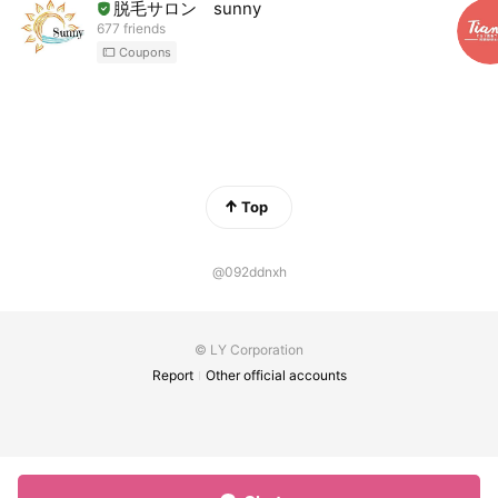
脱毛サロン sunny
677 friends
Coupons
Top
@092ddnxh
© LY Corporation
Report
Other official accounts