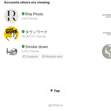
Accounts others are viewing
Rita Photo
324 friends
タウンワーク
16,167,107 friends
Smoke down
1,022 friends
Coupons
Reward card
Top
@091ljkax