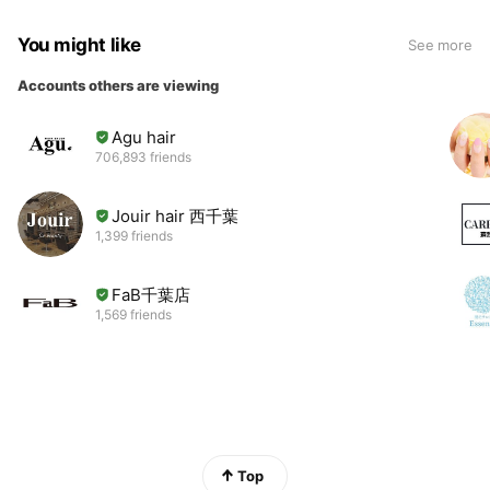
You might like
See more
Accounts others are viewing
Agu hair
706,893 friends
Jouir hair 西千葉
1,399 friends
FaB千葉店
1,569 friends
Top