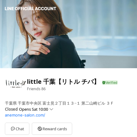
little 千葉【リトル チバ】
Friends
86
千葉県 千葉市中央区 富士見２丁目１３−１ 第二山崎ビル ３Ｆ
Closed
Opens Sat 10:00
anemone-salon.com/
Sun
10:00 - 21:00
Mon
10:00 - 21:00
Tue
10:00 - 21:00
Chat
Reward cards
Wed
10:00 - 21:00