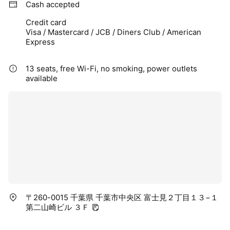
Cash accepted
Credit card
Visa / Mastercard / JCB / Diners Club / American
Express
13 seats, free Wi-Fi, no smoking, power outlets
available
〒260-0015 千葉県 千葉市中央区 富士見２丁目１３−１
第二山崎ビル ３Ｆ