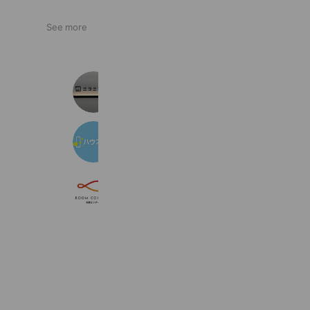
See more
ニコニコ賃貸 池袋店
3,625 friends
ハウスコム 八王子駅前店
1,614 friends
RoomConnect多摩センター店
1,631 friends