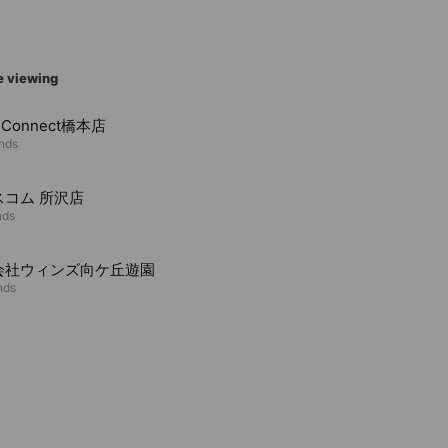
e viewing
mConnect橋本店
ends
スコム 所沢店
nds
会社ウィンズ向ケ丘遊園
nds