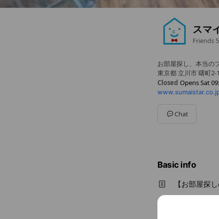
スマ
Friends
5
お部屋探し、本当の
東京都 立川市 曙町2-1
Closed
Opens Sat 09
www.sumaistar.co.jp
Sun
09:00 - 18:00
Mon
09:00 - 18:00
Tue
09:00 - 18:00
Chat
Wed
Closed
Thu
09:00 - 18:00
Fri
09:00 - 18:00
Sat
09:00 - 18:00
毎週水曜定休日
Basic info
【お部屋探し
Fri
09:00 
毎週水曜定休