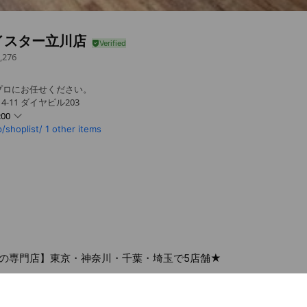
イスター立川店
,276
プロにお任せください。
4-11 ダイヤビル203
:00
/shoplist/
1 other items
の専門店】東京・神奈川・千葉・埼玉で5店舗★
- 18:00
日