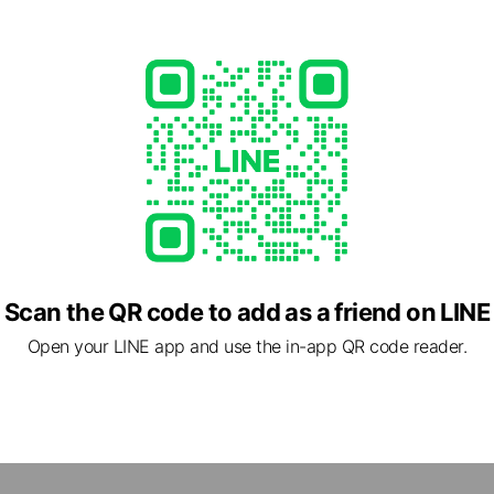
83
r.co.jp/shoplist/
1 other items
ed
rcard / JCB / American Express
Scan the QR code to add as a friend on LINE
Open your LINE app and use the in-app QR code reader.
2 東京都 立川市 曙町2-14-11 ダイヤビル203