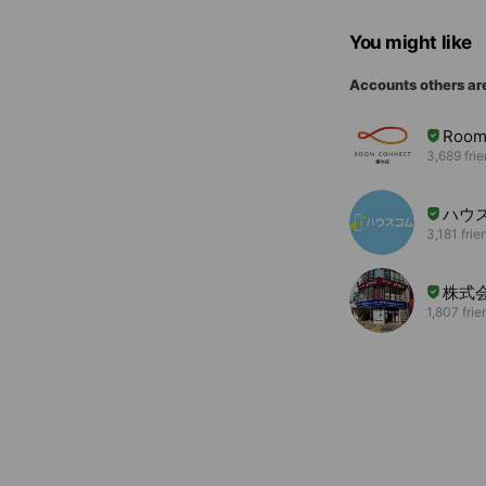
You might like
Accounts others ar
Roo
3,689 fri
ハウ
3,181 frie
株式
1,807 frie