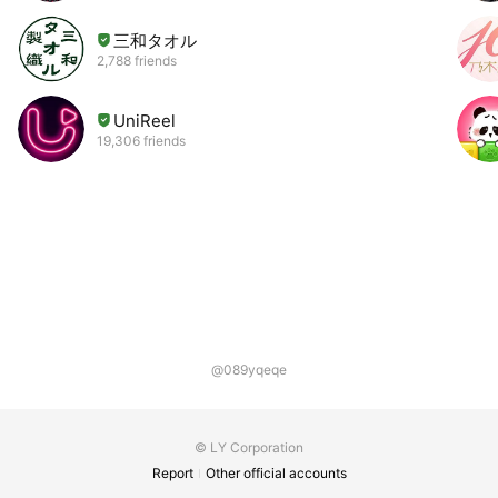
三和タオル
2,788 friends
UniReel
19,306 friends
@089yqeqe
© LY Corporation
Report
Other official accounts