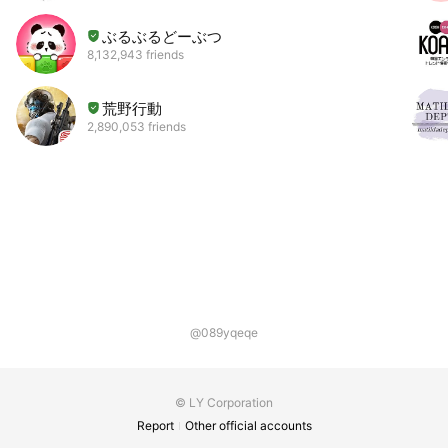
ぶるぶるどーぶつ
8,132,943 friends
荒野行動
2,890,053 friends
@089yqeqe
© LY Corporation
Report
Other official accounts