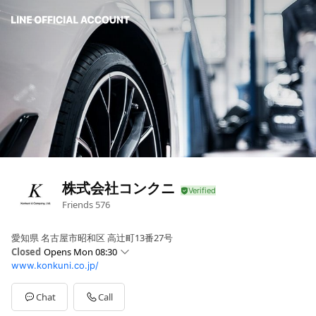
株式会社コンクニ
Friends
576
愛知県 名古屋市昭和区 高辻町13番27号
Closed
Opens Mon 08:30
www.konkuni.co.jp/
Sun
Closed
Mon
08:30 - 17:30
Tue
08:30 - 17:30
Chat
Call
Wed
08:30 - 17:30