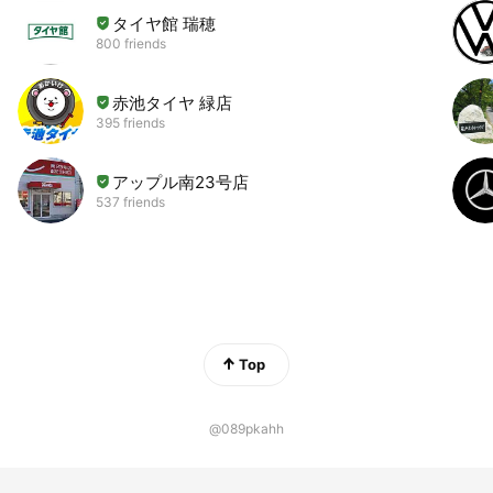
タイヤ館 瑞穂
800 friends
赤池タイヤ 緑店
395 friends
アップル南23号店
537 friends
Top
@089pkahh