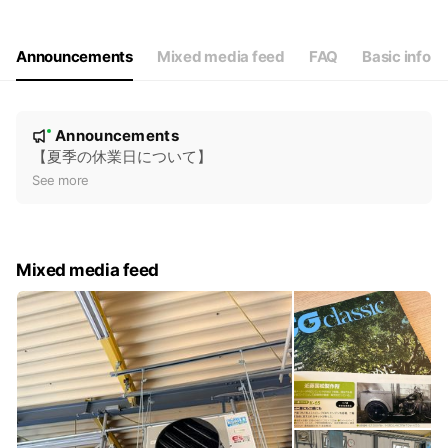
Thu
08:30 - 17:30
Fri
08:30 - 17:30
Sat
08:30 - 17:30
Announcements
Mixed media feed
FAQ
Basic info
定休日｜毎月第三土曜日・日曜・祝日
N
Announcements
New
o
【夏季の休業日について】
t
See more
i
c
e
Mixed media feed