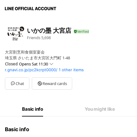
いかの墨 大宮店
Friends
5,698
大宮割烹和食個室宴会
埼玉県 さいたま市大宮区大門町 1-48
Closed
Opens Sat 11:30
r.gnavi.co.jp/pc2kcrpt0000/
1 other items
Mon
11:30 - 14:00,17:00 - 23:00
Tue
11:30 - 14:00,17:00 - 23:00
Wed
11:30 - 14:00,17:00 - 23:00
Chat
Reward cards
Thu
11:30 - 14:00,17:00 - 23:00
Fri
11:30 - 14:00,17:00 - 23:30
Sat
11:30 - 14:00,17:00 - 23:30
Sun
11:30 - 14:00,17:00 - 23:00
Basic info
You might like
祝(前)日・不定休・週別休・連休時等の詳細はお問合せください
Basic info