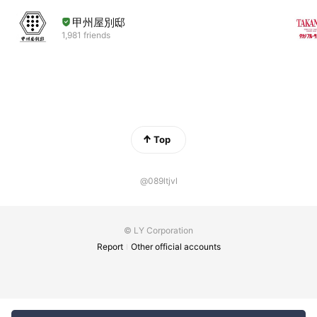
甲州屋別邸
1,981 friends
Top
@089ltjvl
© LY Corporation
Report
Other official accounts