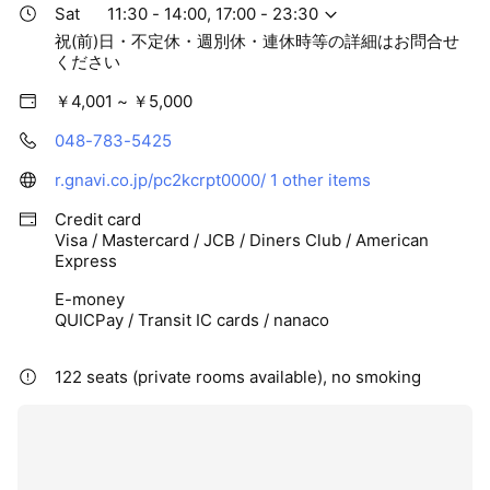
Sat
11:30 - 14:00, 17:00 - 23:30
祝(前)日・不定休・週別休・連休時等の詳細はお問合せ
ください
￥4,001 ~ ￥5,000
048-783-5425
r.gnavi.co.jp/pc2kcrpt0000/
1 other items
Credit card
Visa / Mastercard / JCB / Diners Club / American
Express
E-money
QUICPay / Transit IC cards / nanaco
122 seats (private rooms available), no smoking