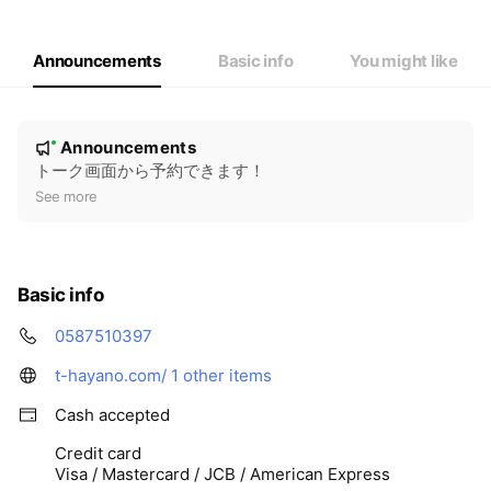
Announcements
Basic info
You might like
N
Announcements
New
o
トーク画面から予約できます！
t
See more
i
c
e
Basic info
0587510397
t-hayano.com/
1 other items
Cash accepted
Credit card
Visa / Mastercard / JCB / American Express