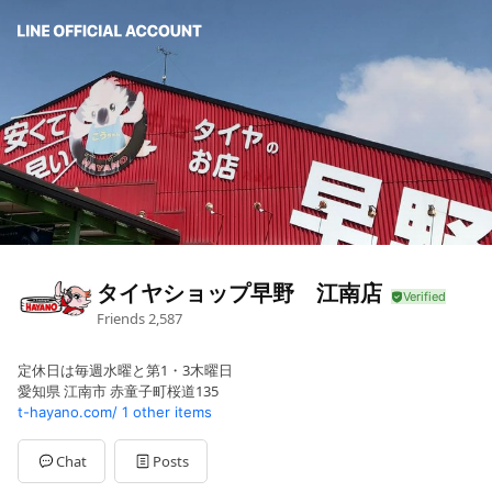
タイヤショップ早野 江南店
Friends
2,587
定休日は毎週水曜と第1・3木曜日
愛知県 江南市 赤童子町桜道135
t-hayano.com/
1 other items
Chat
Posts