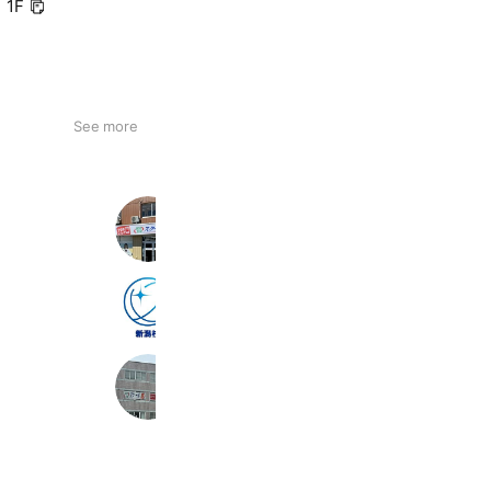
1F
See more
スクールIE新潟山の下校
161 friends
ポラリスアカデミア新潟校
109 friends
スクールIE新発田校
148 friends