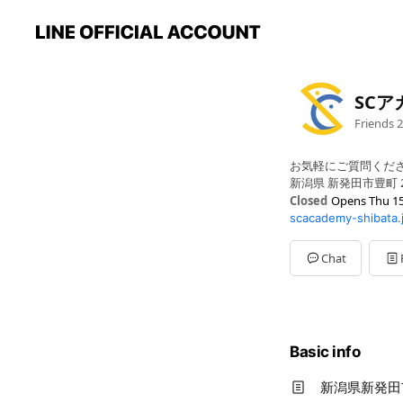
SCア
Friends
2
お気軽にご質問くだ
新潟県 新発田市豊町 
Closed
Opens Thu 15
scacademy-shibata.
Sun
Closed
Mon
15:00 - 21:00
Tue
15:00 - 21:00
Chat
Wed
15:00 - 21:00
Thu
15:00 - 21:00
Fri
15:00 - 21:00
Sat
13:00 - 21:00
定期テスト対策、高
Basic info
新潟県新発田