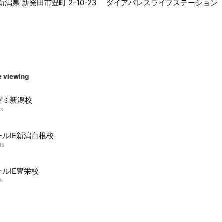
16 新潟県 新発田市豊町 2-10-23 ダイアパレスライブステーション 
e viewing
ゼミ新潟校
ds
ールIE新潟白根校
ds
ルIE豊栄校
ds