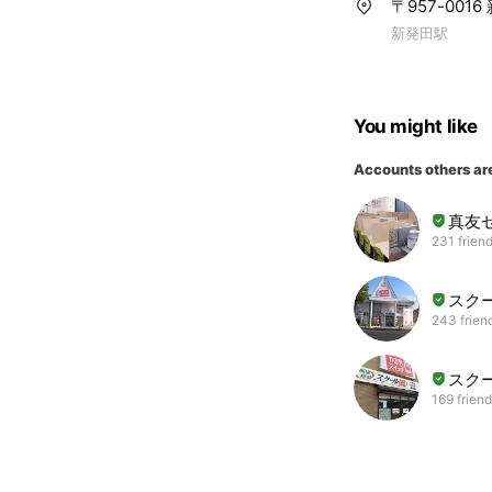
〒957-00
新発田駅
You might like
Accounts others ar
真友
231 frien
スク
243 frien
スクー
169 frien