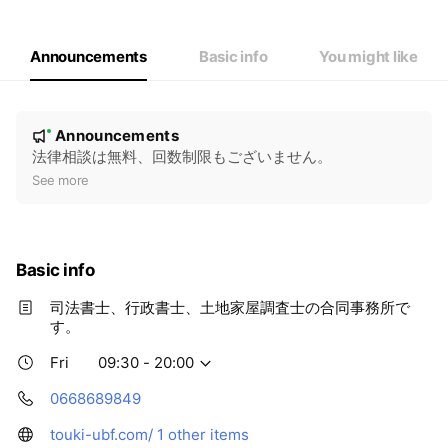
Thu
09:30 - 20:00
Fri
09:30 - 20:00
Sat
11:00 - 17:00
Announcements
Basic info
You might like
N
Announcements
New
o
法律相談は無料、回数制限もございません。
t
See more
i
c
e
Basic info
司法書士、行政書士、土地家屋調査士の合同事務所で
す。
Fri
09:30 - 20:00
0668689849
touki-ubf.com/
1 other items