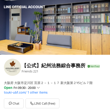
【公式】紀州法務綜合事務所
Friends
221
大阪府 大阪市淀川区 宮原２－１－１７ 新大阪第２YSビル７階
Open
Fri 09:30 - 20:00
touki-ubf.com/
1 other items
Sun
11:00 - 17:00
Mon
09:30 - 20:00
Tue
09:30 - 20:00
Chat
LINE Call (free)
Wed
09:30 - 20:00