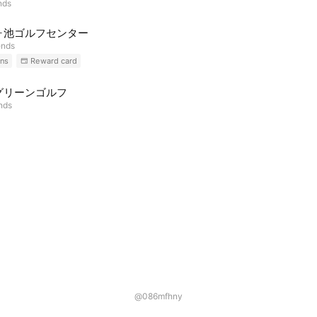
nds
ヶ池ゴルフセンター
ends
ns
Reward card
グリーンゴルフ
ends
@086mfhny