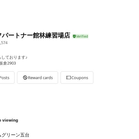
フパートナー館林練習場店
,574
ちしております♪
倉2903
Posts
Reward cards
Coupons
e viewing
ムグリーン五台