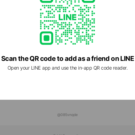
きんぐ
 friends
チャ
 friends
Scan the QR code to add as a friend on LINE
Open your LINE app and use the in-app QR code reader.
@085vnqde