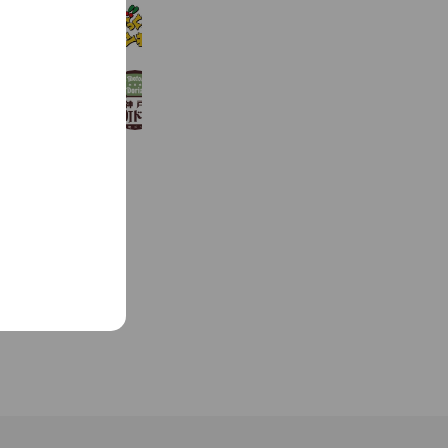
びっくりドンキー
2,063,705 friends
神戸元町ドリア 天王寺ＭＩＯ店
7,964 friends
Book
Coupons