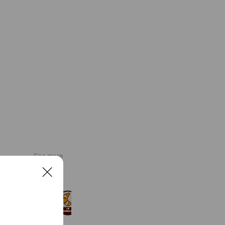
See more
C
l
ル・クロワッサン 堺東店
o
10,001 friends
s
e