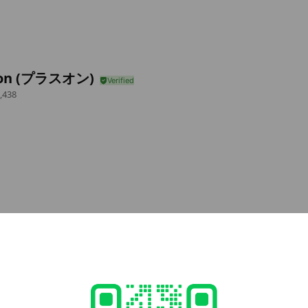
 on (プラスオン)
,438
e viewing
ばラーメン一座
nds