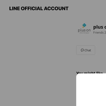
plus
Friends
2
Chat
You might like
Accounts others ar
なん
1,190 frie