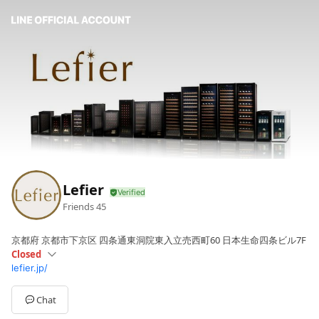
Lefier
Friends
45
京都府 京都市下京区 四条通東洞院東入立売西町60 日本生命四条ビル7F
Closed
lefier.jp/
Sun
Closed
Mon
10:00 - 17:00
Tue
10:00 - 17:00
Chat
Wed
10:00 - 17:00