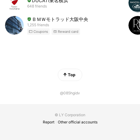
DUCATI東名横浜
648 friends
ＢＭＷモトラッド大阪中央
1,255 friends
Coupons
Reward card
Top
@085hgidv
© LY Corporation
Report
Other official accounts