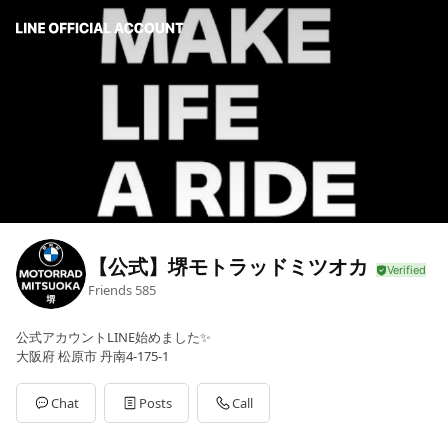
【公式】堺モトラッドミツオカ
Friends
585
公式アカウントLINE始めました✨
大阪府 松原市 丹南4-175-1
Chat
Posts
Call