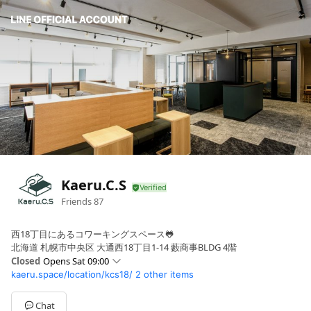
Kaeru.C.S
Friends
87
西18丁目にあるコワーキングスペース🐸
北海道 札幌市中央区 大通西18丁目1-14 藪商事BLDG 4階
Closed
Opens Sat 09:00
kaeru.space/location/kcs18/
2 other items
Sun
09:00 - 19:00
Mon
09:00 - 19:00
Tue
09:00 - 19:00
Chat