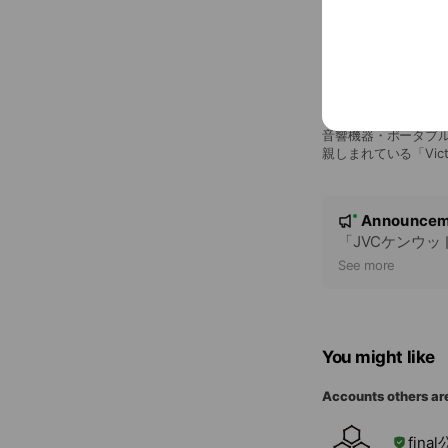
Victor
音響機器・ポータブ
親しまれている「Vi
に木を採用したオーデ
を展開。
N
Announcem
New
o
「JVCケンウッ
t
See more
i
c
e
You might like
Accounts others ar
fin