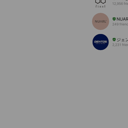
12,956 fr
NUAR
249 frien
ジェ
2,231 fri