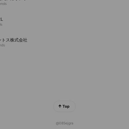
iends
L
ds
ントス株式会社
ends
Top
@085ejgra