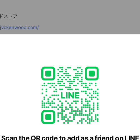
ッドストア
e.jvckenwood.com/
Scan the QR code to add as a friend on LINE