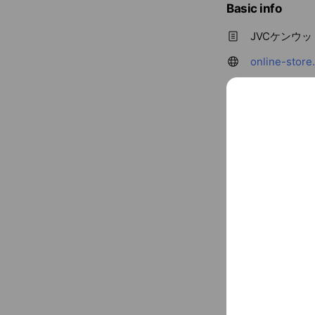
Basic info
JVCケンウ
online-stor
ブランドリスト