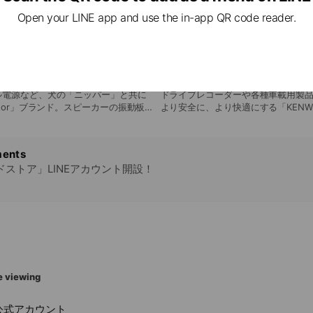
Open your LINE app and use the in-app QR code reader.
KENWOOD
ル電源など、犬の「ニッパー」と共に
ドライブレコーダーや各種車載用製
ctor」ブランド。スピーカーの振動板
より安全に、より快適にする「KENW
ィオシステム「WOOD CONE」など
ents
ドストア」LINEアカウント開設！
e viewing
al公式アカウント