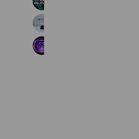
2,367 friends
SYANTO
2,446 friends
CIO STORE
5,623 friends