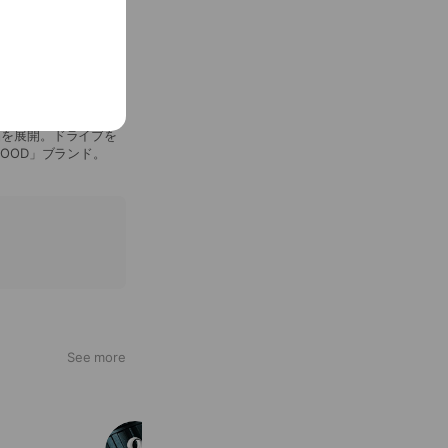
品を展開。ドライブを
OOD」ブランド。
See more
Olight Japan