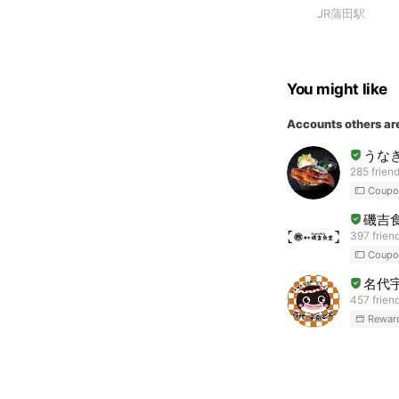
JR蒲田駅
You might like
Accounts others ar
うな
285 frien
Coupo
磯吉
397 frien
Coupo
名代
457 frien
Rewar