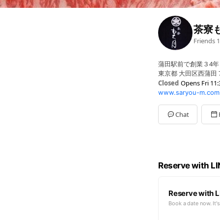
茶寮
Friends
1
蒲田駅前で創業３4年
東京都 大田区西蒲田 7-
Closed
Opens Fri 11:
www.saryou-m.com
Sun
11:30 - 15:00,16:3
Mon
11:30 - 15:00,16:3
Tue
11:30 - 15:00,16:30
Chat
Wed
11:30 - 15:00,16:3
Thu
11:30 - 15:00,16:3
Fri
11:30 - 15:00,16:30
Sat
11:30 - 15:00,16:30
最終入店:ランチ13:50
Reserve with L
Reserve with L
Book a date now. It's