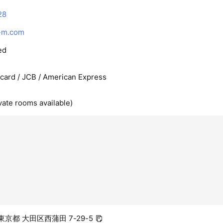
28
-m.com
ed
rcard / JCB / American Express
vate rooms available)
1 東京都 大田区西蒲田 7-29-5