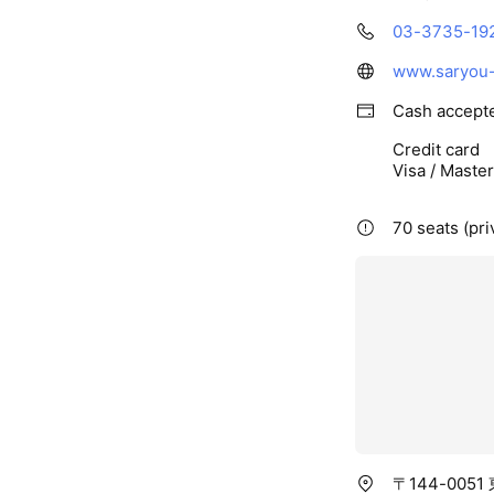
03-3735-19
www.saryou
Cash accept
Credit card
Visa / Maste
70 seats (pri
〒144-005