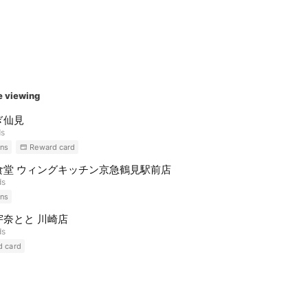
e viewing
ぎ仙見
ds
ns
Reward card
食堂 ウィングキッチン京急鶴見駅前店
ds
ns
宇奈とと 川崎店
ds
d card