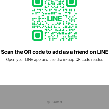
riends
oZAP
6 friends
会社ライフチアーズグループ
iends
Scan the QR code to add as a friend on LINE
Open your LINE app and use the in-app QR code reader.
@084cfcsr