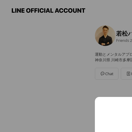
若松
Friends
2
運動とメンタルアプ
神奈川県 川崎市多摩区南
Chat
You might like
Accounts others ar
フィ