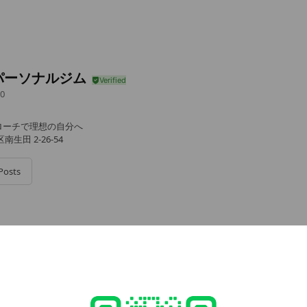
パーソナルジム
0
ローチで理想の自分へ
生田 2-26-54
Posts
e viewing
ットイージー 【公式】