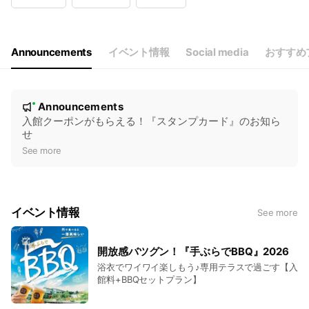
Wed
11:00 - 23:00
Thu
11:00 - 23:00
Fri
11:00 - 23:00
Sat
11:00 - 23:00
Announcements
イベント情報
Social media
おすすめ
月1回休館日あり ※詳細は公式HPで確認してください
N
Announcements
New
o
入館クーポンがもらえる！『スタンプカード』のお知ら
せ
t
See more
i
c
e
イベント情報
See more
開放感バツグン！『手ぶらでBBQ』2026
浴衣でワイワイ楽しもう♪専用テラスで過ごす【入
館料+BBQセットプラン】