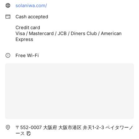
solaniwa.com/
Cash accepted
Credit card
Visa / Mastercard / JCB / Diners Club / American
Express
Free Wi-Fi
〒552-0007 大阪府 大阪市港区 弁天1-2-3 ベイタワーノ
ース