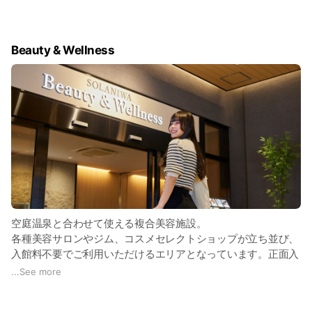
源泉かけ流しの露天風呂や、広大な日本庭園を一望できる庭見
風呂、炭酸泉、日替わり風呂、サウナなど9種類のお風呂が揃
Beauty & Wellness
っており、贅沢なひとときが楽しめます。また、坪庭付きの貸
切露天風呂で味わうプライベートな温泉体験は、至福そのも
の。
フォトスポットや縁日、アミューズメントエリア、庭園の散策
や足湯、岩盤浴など、一日中楽しめるアクティビティも充実し
ています。人気の浴衣スタイルの館内着もフォトジェニック。
気軽に、温泉旅行気分や旅館の趣を味わえるのが魅力です。
隣接する複合美容施設「SOLANIWA Beauty & Wellness」で
は、美容に特化したサービスが揃い、温泉と組み合わせること
で、一日でトータルビューティーを叶えることが可能となって
空庭温泉と合わせて使える複合美容施設。
います。
各種美容サロンやジム、コスメセレクトショップが立ち並び、
入館料不要でご利用いただけるエリアとなっています。正面入
口からお気軽に各店舗をご利用ください。
...
See more
空庭温泉ご利用の際は館内から専用通路がございますので浴衣