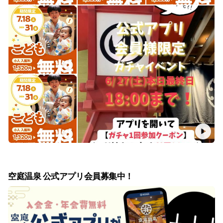
フェイシャルトリートメント(金箔マスク)
【Koh Mask Bar(コウ マスク バー)】
コスメセレクトショップ
【Beauté Amis(ボーテ エイミス)】
※ご予約・お問い合わせは各店舗まで
https://solaniwa.com/bw/
3F
【リクライナーエリア】
テレビやAC電源・USB端子付きのリクライナーチェアを完
備。漫画や雑誌・絵本など約15,000冊の蔵書も楽しめる、落ち
着いた寛ぎの空間です。
空庭温泉 公式アプリ会員募集中！
※空庭温泉入館のお客様のみ利用可能、扉前の読み取り機にIC
キーをタッチしてください