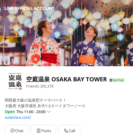
空庭温泉 OSAKA BAY TOWER
Friends
295,378
関西最大級の温泉型テーマパーク！
大阪府 大阪市港区 弁天1-2-3 ベイタワーノース
Open
Thu 11:00 - 23:00
solaniwa.com/
Sun
11:00 - 23:00
Mon
11:00 - 23:00
Tue
11:00 - 23:00
Chat
Posts
Call