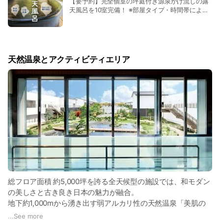
【要予約】完全個室の坪庭付き源泉かけ流しの露
天風呂を10室完備！ ※部屋タイプ・時間帯により
室料は異なります ※入館料・入湯税別
天然温泉とアクティビティエリア
総フロア面積 約5,000坪を誇る全天候型の施設では、和モダン
の美しさと古き良き日本の魅力が融合。
地下約1,000mから湧き出す弱アルカリ性の天然温泉「美肌の
湯」が、空庭温泉の自慢です。
...
See more