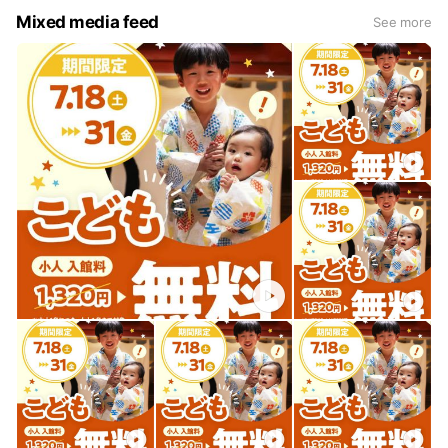
のままお進みください。
Mixed media feed
See more
2F
リラクゼーション・ボディケア
【癒し処 啓楽院(けいらくいん)】
24H フィットネス
【FIT PLACE24(フィットプレイス24)】
アイラッシュ・ネイルサロン
【Angelica Michelle(アンジェリカ ミッシェル)】
ヘアカラー専門店
【fufu(フフ)】
歯のホワイトニング
【Whitening Cafe(ホワイトニングカフェ)】
※当面の間、不定休、および事前ご予約制
ヘアサロン
【CALENDAR(カレンダー)】