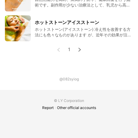
術です。副作用が少ない治療法として、乳児から高齢
者、トップアスリートや妊産婦まで高いニーズがあり
ます。その効果を期待する 医療従事者が増えていま
す。 鍼のトップで艾を燃やし 輻射熱を利用して 深部
ホットストーンアイスストーン
に温熱交換を期待出来ます。状況により 熱量を変えら
ホットストーン(アイスストーン) 冷え性を改善する方
れます。
法にも色々なものがあります が、近年その効果が注目
されているのが 『ホットストーンセラピー』です。 ホ
ットストーンを使用したケアは、ストーンに蓄積さ れ
1
た熱を利用して、身体の冷えを改善したり不調に働 き
かけたりするため、通常のハンドケアに比べて効果 が
高く、3倍から7倍にもなるといわれています。 なお、
冷え性改善というと、寒い季節に行うという印 象を持
つ人もいるかもしれません。しかし、冷えから くる不
眠症や肩こりなどの体調不良に悩む人は、年間 を通し
@082syiog
て行うことで効果を発揮しやすくなります。 特に不調
が見られない人でも、身体を温めるこ とで代謝が通常
より良くなり、免疫力がアップしたり 肌が綺麗になる
© LY Corporation
効果が期待できるでしょう。 ホット・アイス共に血管
拡張作用を利用しています。
Report
Other official accounts