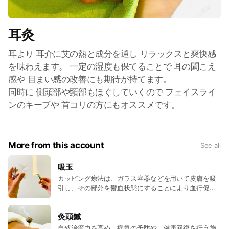
耳灸
耳より 耳介に艾の熱と成分を通し リラックスと爽快感
を味わえます。 一定の湿度も保てることで 耳の聞こえ
感や 目まい感の改善にも期待が持てます。
同時に 側頭部や頸部もほぐしていくので フェイスライ
ンのキープや 首コリの方にもオススメです。
More from this account
See all
吸玉
カッピング療法は、ガラス容器などを用いて皮膚を吸
引し、その部分を鬱血状態にすることにより血行促進
や老廃物の排出を促す伝統医療である。皮膚に当てる
前にカップに炎を当てて酸素を除去するか、皮膚に当
てた後にカップに吸引装置を取り付けて、カップ内に
灸頭鍼
陰圧を発生させる事が出来ます。
自然治癒力を高め、病気の予防や、健康回復を行う施