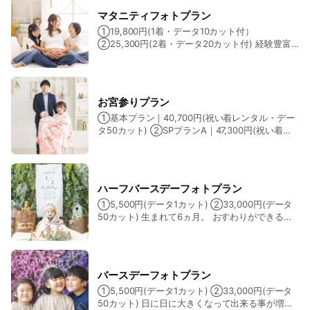
マタニティフォトプラン
①19,800円(1着・データ10カット付）
②25,300円(2着・データ20カット付) 経験豊富
なスタッフが、妊娠中の体調変化や注意点を十分
に理解した上で撮影を行います。 撮影前にはお体
の状態をしっかりとお伺いし、無理のないポーズ
や撮影プランをご提案いたします。
お宮参りプラン
①基本プラン｜40,700円(祝い着レンタル・デー
タ50カット) ②SPプランA｜47,300円(祝い着レ
ンタル・データ50カット・御祈祷) ③SPプランB
｜82,500円～(祝い着レンタル・データ50カッ
ト・御祈祷・御会食※大人4名様～) ④SPプランC
｜104,500円～(祝い着レンタル・ママヘアメイ
ハーフバースデーフォトプラン
ク・ママエステ・データ50カット・御祈祷・御会
①5,500円(データ1カット) ②33,000円(データ
食※大人4名様～) 赤ちゃんの体調や機嫌に合わせ
50カット) 生まれて6ヵ月。 おすわりができるよ
て撮影を進行。 室温・湿度管理を徹底し、安心し
うになったり、歯が生え始めたり、嬉しい成長が
てできる空間で撮影を行います。 長時間の撮影に
たくさん見られ、 これからの成長がもっと楽しみ
ならないよう、効率的に進めます。
になる頃。 そしてなによりBabyの一番可愛い時
期。 Babyの今しかない成長の瞬間をかけがえの
バースデーフォトプラン
ない一枚に残しましょう。
①5,500円(データ1カット) ②33,000円(データ
50カット) 日に日に大きくなって出来る事が増え