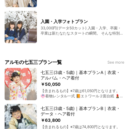
ていく。 たくさんの幸せ、かけがえのない存在。
あなたの誕生日は、パパとママも誕生日。 1年に
一度の大切なご家族の記念日を素敵な一枚に残し
ましょう。
入園・入学フォトプラン
33,000円(データ50カット) 入園・入学、卒園・
卒業は新たなたなスタートの瞬間。 そんな特別
な“とき”を記憶に残る一枚へ。 制服やランドセル
で撮影ご希望の場合は、ご持参ください。
アルモの七五三プラン一覧
See more
七五三(3歳・5歳)｜基本プランA｜衣裳・
アルバム・ヘア着付
￥50,050
【含まれるもの】※7歳は61,050円となります。
👘着物レンタル一式 📙エトワール２面台紙 💄着
付・ヘアメイク ※プラン外衣裳の撮影がある場
合、１着につき撮影料2,200円追加となります。
七五三(3歳・5歳)｜基本プランB｜衣裳・
詳細はお問合せ下さい。
データ・ヘア着付
￥63,800
【含まれるもの】※7歳は74,800円となります。