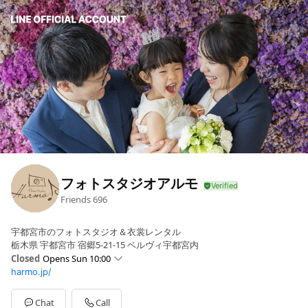
フォトスタジオアルモ
Friends
696
宇都宮市のフォトスタジオ＆衣裳レンタル
栃木県 宇都宮市 宿郷5-21-15 ベルヴィ宇都宮内
Closed
Opens Sun 10:00
harmo.jp/
Sun
10:00 - 18:00
Mon
10:00 - 18:00
Tue
10:00 - 18:00
Chat
Call