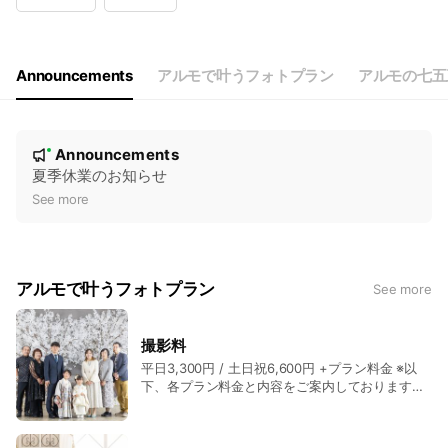
Wed
Closed
Thu
10:00 - 18:00
Fri
10:00 - 18:00
Sat
10:00 - 18:00
Announcements
アルモで叶うフォトプラン
アルモの七五
定休日：水曜日※ただし、祝祭日は営業
N
Announcements
New
o
夏季休業のお知らせ
t
See more
i
c
e
アルモで叶うフォトプラン
See more
撮影料
平日3,300円 / 土日祝6,600円 +プラン料金 ※以
下、各プラン料金と内容をご案内しております。
ご不明な点はお気軽にお問合せください