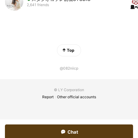
2,641 friends
Top
@082niicp
© LY Corporation
Report
Other official accounts
Chat