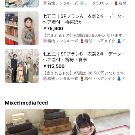
👘着物レンタル一式 💿データ50カット 💄着付・
ヘアメイク ※アルバム購入の場合、アルバム料金
が半額となります ※プラン外衣裳の撮影がある場
七五三｜SPプランA｜衣裳2点・データ・
合、１着につき撮影料2,200円追加となります。
ヘア着付・祈祷ほか
詳細はお問合せ下さい。
￥75,900
【含まれるもの】※7歳は86,900円となります。
👘着物レンタル一式 💄着付・ヘアメイク 👗ドレ
スまたはタキシード 🎀ヘアチェンジ 💿データ50
カット ⛩️ご祈祷 ※アルバム購入の場合、アルバム
七五三｜SPプランB｜衣裳2点・データ・
料金が半額となります
ヘア着付・祈祷・食事
￥115,500
【含まれるもの】※7歳は126,500円となります。
👘着物レンタル一式 💄着付・ヘアメイク 👗ドレ
スまたはタキシード 🎀ヘアチェンジ 💿データ50
カット ⛩️ご祈祷 🍽会食(大人４名＋お子様１名｜
人数追加可能です) ※アルバム購入の場合、アルバ
ム料金が半額となります
Mixed media feed