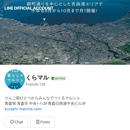
くらマル
Friends
126
りんご箱ひとつからみんなでつくるマルシェ
青森県 青森市 中央1-1-29 青森日商連中央ビル3F
kurashi-marche.com
Chat
Posts