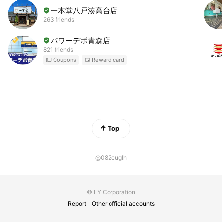
一本堂八戸湊高台店
263 friends
パワーデポ青森店
821 friends
Coupons
Reward card
Top
@082cuglh
© LY Corporation
Report
Other official accounts