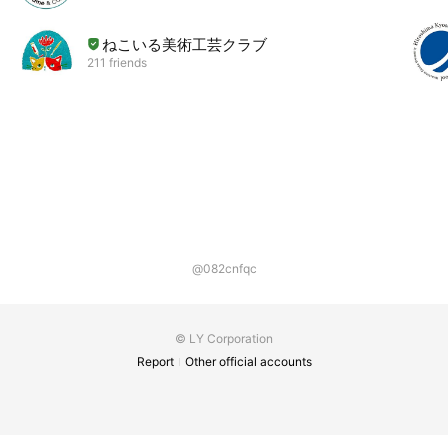
ねこいる美術工芸クラブ
211 friends
@082cnfqc
© LY Corporation
Report
Other official accounts