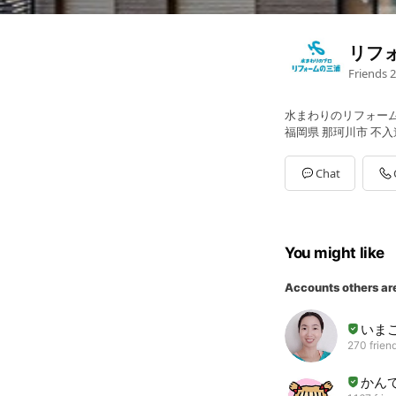
リフ
Friends
2
水まわりのリフォー
福岡県 那珂川市 不入道
Chat
You might like
Accounts others ar
いま
270 frien
かん