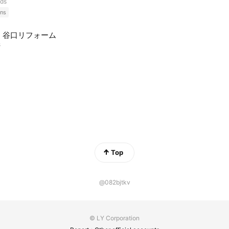
nds
ns
）谷口リフォーム
s
Top
@082bjtkv
© LY Corporation