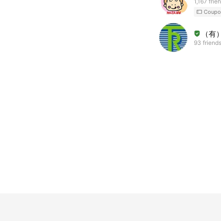
1,167 frie
Coupo
（有
93 friend