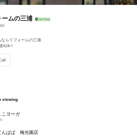
ォームの三浦
60
ムならリフォームの三浦
624-1
Call
e viewing
ここヨーガ
ds
てんぱぱ 梅光園店