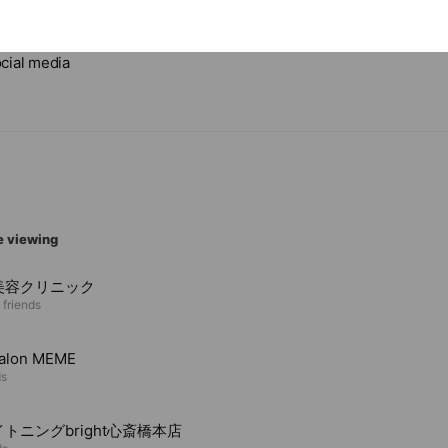
cial media
e viewing
美容クリニック
 friends
salon MEME
ds
トニングbright心斎橋本店