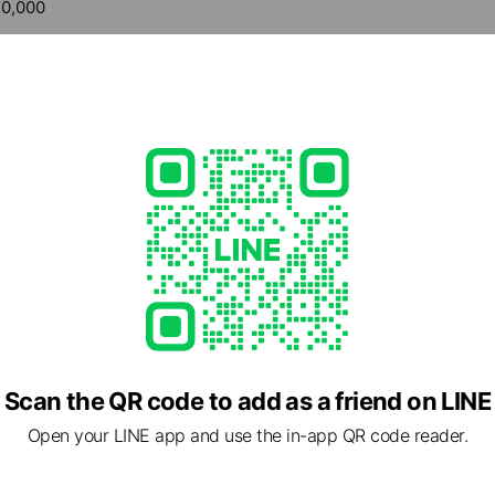
0,000
561
ge.com/
s available
1 大阪府 大阪市中央区南船場 3-3-3 「LUOGO333」202号室
Scan the QR code to add as a friend on LINE
 地下鉄長堀橋
Open your LINE app and use the in-app QR code reader.