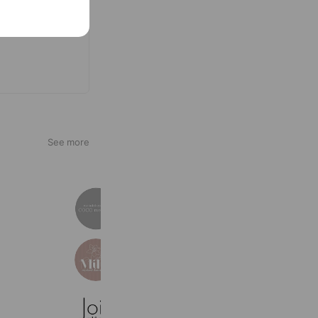
See more
COCO me salon
188 friends
Miliy eyelash beaute
192 friends
Reward card
eyelash＆nail joie梅田