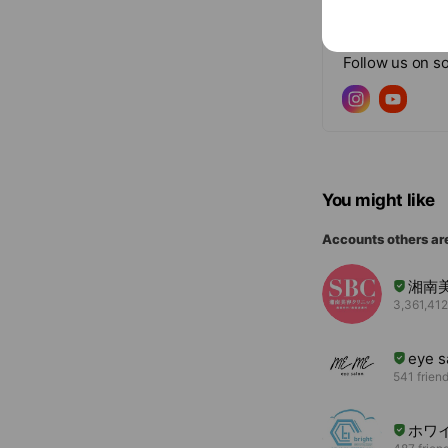
Social media
Follow us on so
You might like
Accounts others ar
湘南
3,361,412
eye 
541 frien
ホワイ