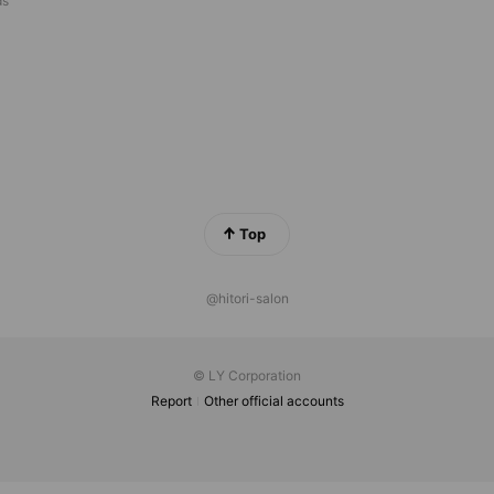
ds
Top
@hitori-salon
© LY Corporation
Report
Other official accounts