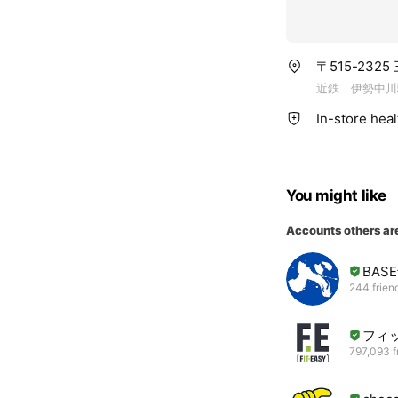
〒515-232
近鉄 伊勢中川
In-store hea
You might like
Accounts others ar
BAS
244 frien
フィ
797,093 f