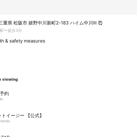
5 三重県 松阪市 嬉野中川新町2-183 ハイム中川III
駅〜徒歩3分
lth & safety measures
e viewing
E予約
ds
ットイージー 【公式】
riends