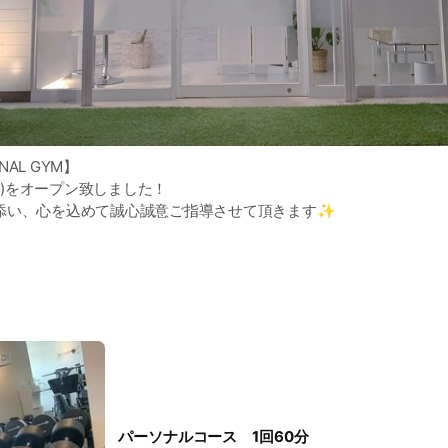
ONAL GYM】
イト)をオープン致しました！
添い、心を込めて誠心誠意ご指導させて頂きます✨
、トレーニングを通して身体を動かす大切さをここ"IGNITE"から
でも1度お聞かせ下さい。
リング&無料トレーニングもしております💪
おります☺️
」を変えれば身体は変わる✨
パーソナルコース 1回60分