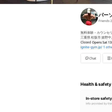
パー
Friends
2
無料体験・カウンセ
三重県 松阪市 嬉野中川
Closed
Opens Sat 13
ignite-gym.jp/
1 oth
Sun
13:30 - 23:30
Mon
13:30 - 23:30
Tue
13:30 - 23:30
Chat
Wed
13:30 - 23:30
Thu
13:30 - 23:30
Fri
13:30 - 23:30
Sat
13:30 - 23:30
この時間帯以外でも
Health & safety
In-store safety
Info provided by th