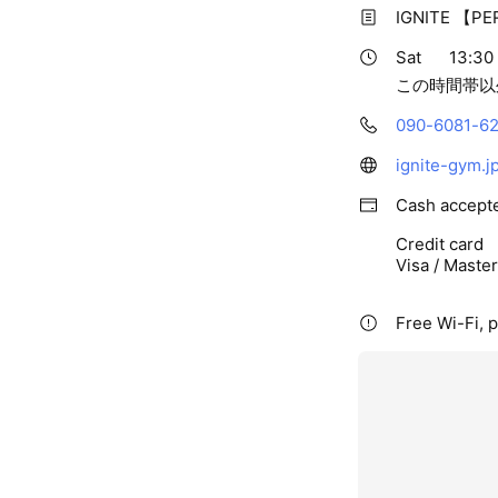
IGNITE 【P
Sat
13:30
この時間帯以
090-6081-6
ignite-gym.jp
Cash accept
Credit card
Visa / Maste
Free Wi-Fi, p