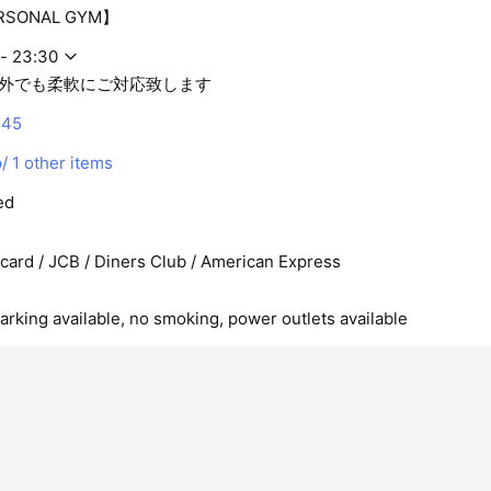
ERSONAL GYM】
 - 23:30
外でも柔軟にご対応致します
245
/
1 other items
ed
rcard / JCB / Diners Club / American Express
arking available, no smoking, power outlets available