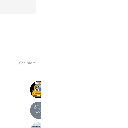
See more
はやぶさ運転代行(公式)
378 friends
Reward card
Pilates Onliest
319 friends