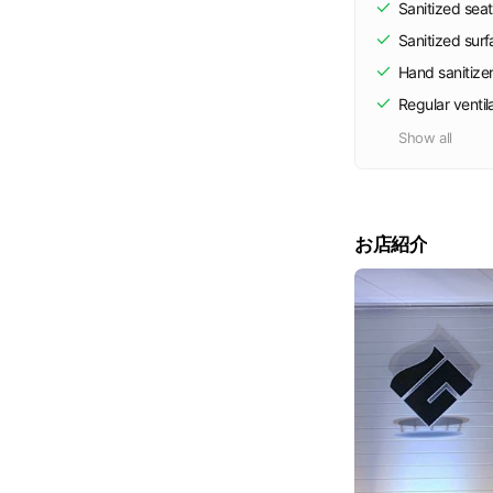
Sanitized seat
Sanitized sur
Hand sanitize
Regular ventil
Show all
お店紹介