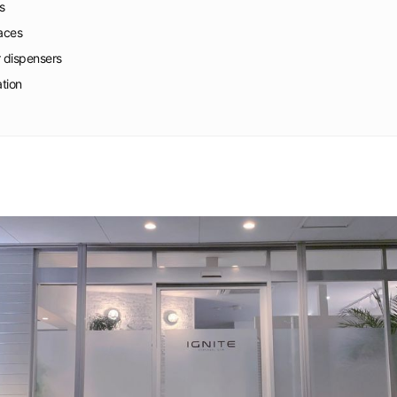
s
faces
r dispensers
ation