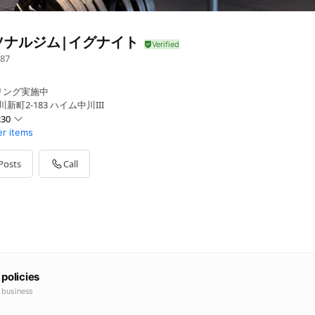
ソナルジム|イグナイト
87
リング実施中
新町2-183 ハイム中川III
:30
er items
Posts
Call
柔軟にご対応致します
 policies
e business