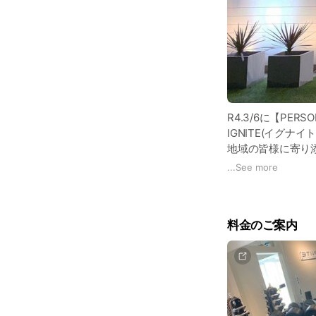
R4.3/6に【PERS
IGNITE(イグナ
地域の皆様に寄り
...
See more
皆様のご健康を運動
と思います😊
料金のご案内
どんな身体の悩み
初回無料カウンセ
ご連絡お待ち致して
〜マインド「意識