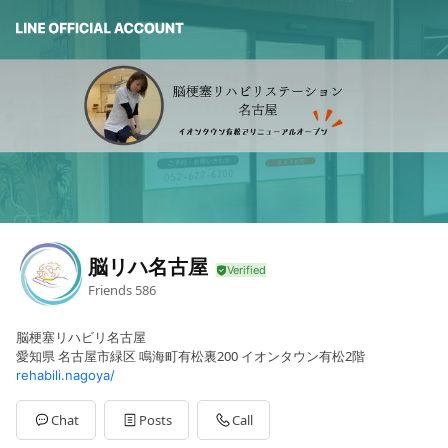
脳リハ名古屋
Friends
586
脳梗塞リハビリ名古屋
愛知県 名古屋市緑区 鳴海町有松裏200 イオンタウン有松2階
rehabili.nagoya/
Chat
Posts
Call