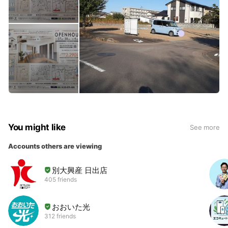
You might like
See more
Accounts others are viewing
別大興産 日出店
405 friends
おおいた光
312 friends