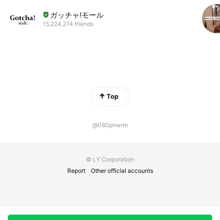
ガッチャ!モール
15,224,274 friends
Top
@080pnwrm
© LY Corporation
Report
Other official accounts