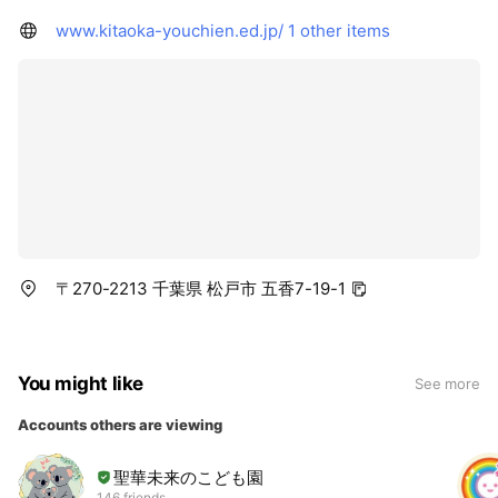
www.kitaoka-youchien.ed.jp/
1 other items
〒270-2213 千葉県 松戸市 五香7-19-1
You might like
See more
Accounts others are viewing
聖華未来のこども園
146 friends