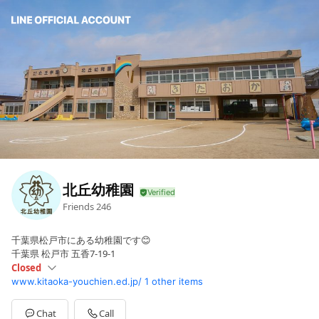
北丘幼稚園
Friends
246
千葉県松戸市にある幼稚園です😊
千葉県 松戸市 五香7-19-1
Closed
www.kitaoka-youchien.ed.jp/
1 other items
Sun
Closed
Mon
08:50 - 14:00
Tue
08:50 - 14:00
Chat
Call