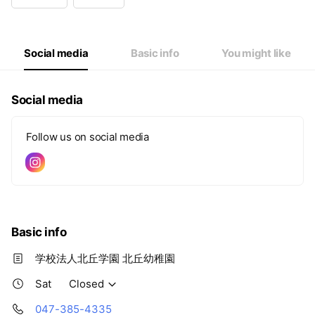
Wed
08:50 - 14:00
Thu
08:50 - 14:00
Fri
08:50 - 14:00
Sat
Closed
Social media
Basic info
You might like
Social media
Follow us on social media
Basic info
学校法人北丘学園 北丘幼稚園
Sat
Closed
047-385-4335