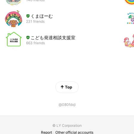
くまほーむ
231 friends
こども発達相談支援室
663 friends
Top
@080fdxji
© LY Corporation
Report
Other official accounts