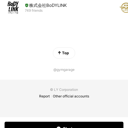
株式会社BoDYLINK
749 friends
Top
@gymgarage
© LY Corporation
Report
Other official accounts