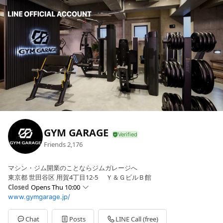
GYM GARAGE
Friends
2,176
マシン・ジム開業のことならジムガレージへ
東京都 世田谷区 用賀4丁目12-5 Ｙ＆ＧビルＢ館
Closed
Opens Thu 10:00
www.gymgarage.jp/
Sun
Closed
Mon
10:00 - 18:30
Tue
10:00 - 18:30
Chat
Posts
LINE Call (free)