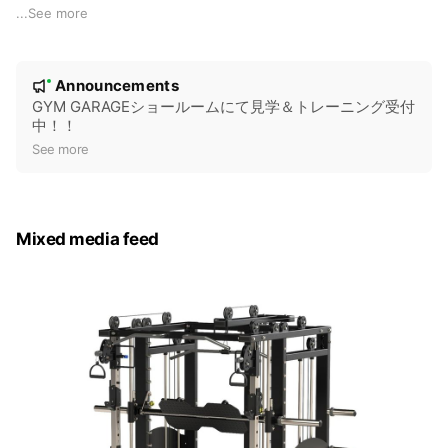
...
See more
お問い合わせ、
お見積りなど、
N
お気軽にメッセージください！
Announcements
New
o
GYM GARAGEショールームにて見学＆トレーニング受付
中！！
t
See more
i
c
e
Mixed media feed