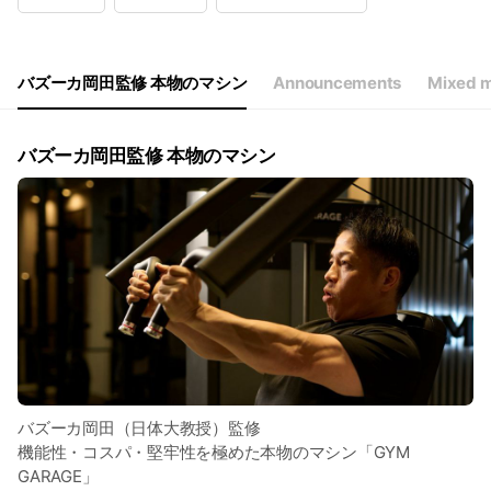
Wed
10:00 - 18:30
Thu
10:00 - 18:30
Fri
10:00 - 18:30
Sat
10:00 - 18:30
バズーカ岡田監修 本物のマシン
Announcements
Mixed m
全日予約制 平日10時から18時半
バズーカ岡田監修 本物のマシン
バズーカ岡田（日体大教授）監修
機能性・コスパ・堅牢性を極めた本物のマシン「GYM
GARAGE」