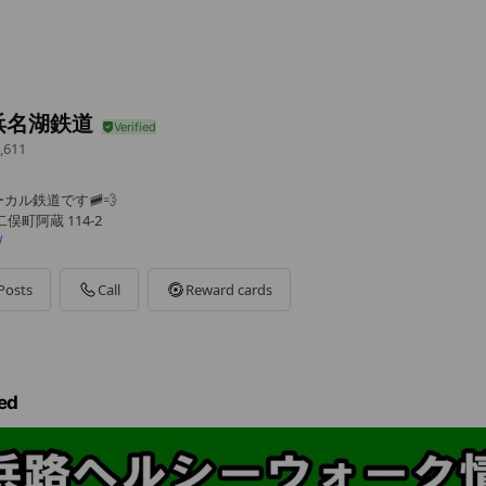
浜名湖鉄道
,611
カル鉄道です🚞💨
町阿蔵 114-2
/
Posts
Call
Reward cards
ed