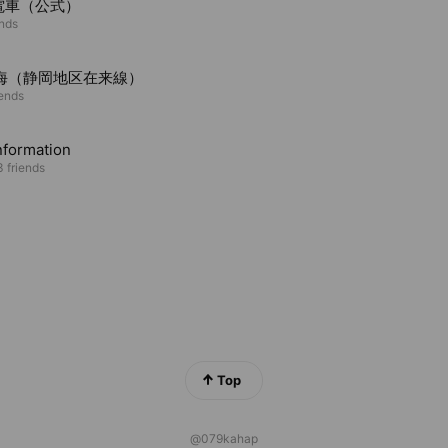
電車（公式）
ends
東海（静岡地区在来線）
iends
nformation
 friends
Top
@079kahap