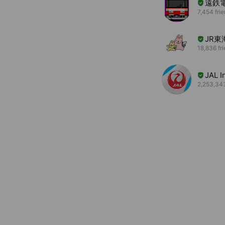
遠鉄
7,454 fri
JR
18,836 fr
JAL I
2,253,343