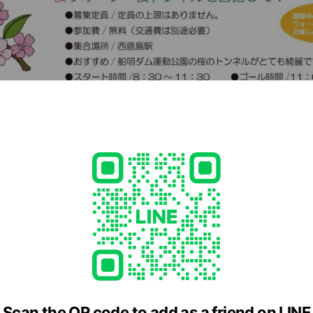
cial media
Scan the QR code to add as a friend on LINE