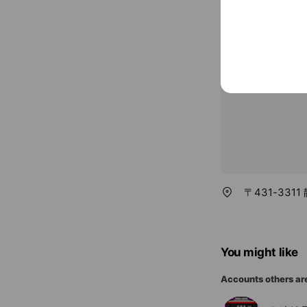
Basic info
www.tenhama
〒431-331
You might like
Accounts others ar