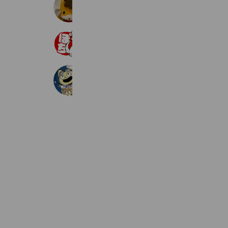
6,290 friends
Reward card
ホビーランドぽち京都店
623 friends
Coupons
宇宙なんちゃら こてつくん
956 friends